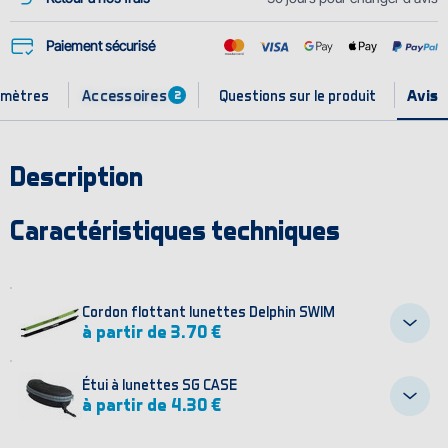
Paiement sécurisé
Accessoires
amètres
Questions sur le produit
2
Description
Caractéristiques techniques
Cordon flottant lunettes Delphin SWIM
à partir de 3.70 €
Étui à lunettes SG CASE
à partir de 4.30 €