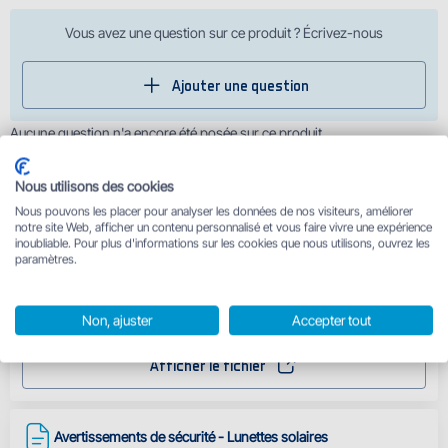
Vous avez une question sur ce produit ? Écrivez-nous
Ajouter une question
Aucune question n'a encore été posée sur ce produit
Nous utilisons des cookies
Ajouter un avis
Nous pouvons les placer pour analyser les données de nos visiteurs, améliorer
notre site Web, afficher un contenu personnalisé et vous faire vivre une expérience
inoubliable. Pour plus d'informations sur les cookies que nous utilisons, ouvrez les
Aucun avis n'a encore été ajouté pour ce produit
paramètres.
Lunettes photochromiques Delphin SG BLACK verre marron -
Non, ajuster
Accepter tout
Certificat de garantie
Afficher le fichier
Avertissements de sécurité - Lunettes solaires