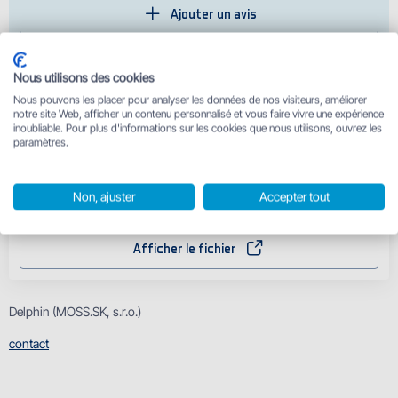
Ajouter un avis
Aucun avis n'a encore été ajouté pour ce produit
Nous utilisons des cookies
Nous pouvons les placer pour analyser les données de nos visiteurs, améliorer
Boîte Delphin G-13 - Certificat de garantie
notre site Web, afficher un contenu personnalisé et vous faire vivre une expérience
inoubliable. Pour plus d'informations sur les cookies que nous utilisons, ouvrez les
paramètres.
Afficher le fichier
Non, ajuster
Accepter tout
Avertissements de sécurité - Boîtes et organiseurs
Afficher le fichier
Delphin (MOSS.SK, s.r.o.)
contact