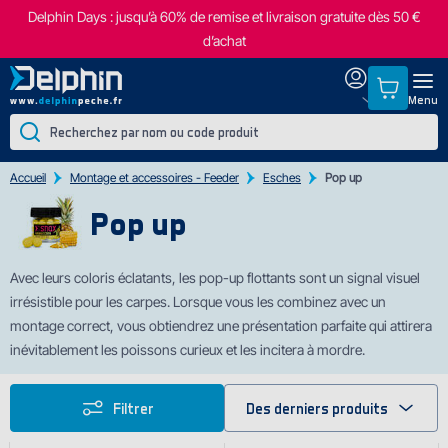
Delphin Days : jusqu’à 60% de remise et livraison gratuite dès 50 €
d’achat
Menu
Accueil
Montage et accessoires - Feeder
Esches
Pop up
Pop up
Avec leurs col
oris éclatants, les pop-up flottants sont un signal visuel
irrésistible pour les carpes. Lorsque vous les combinez avec un
montage correct, vous obtiendrez une présentation parfaite qui attirera
inévitablement les poissons curieux et les incitera à mordre.
Filtrer
Des derniers produits