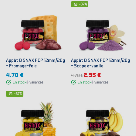
-37%
Appât D SNAX POP 12mm/20g
Appât D SNAX POP 12mm/20g
- Fromage-foie
- Scopex-vanille
4.70 €
2.95 €
4.70 €
En stock
4
variantes
En stock
4
variantes
-37%