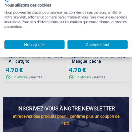
Nous utilisons des cookies
Nous pouvons les placer pour analyser les données de nos visiteurs, améliorer
notre site Web, afficher un contenu personnalisé et vous faire vivre une expérience
inoubliable. Pour plus d'informations sur les cookies que nous utilisons, ouvrez les
paramètres.
Non, ajuster
Accepter tout
Appât D SNAX POP 8mm/20g
Appât D SNAX POP 8mm/20g
- Ail-butyric
- Mangue-pêche
4.70 €
4.70 €
En stock
4
variantes
En stock
4
variantes
INSCRIVEZ-VOUS À NOTRE NEWSLETTER
et recevez des produits pour 1 centime plus un coupon de
10%.