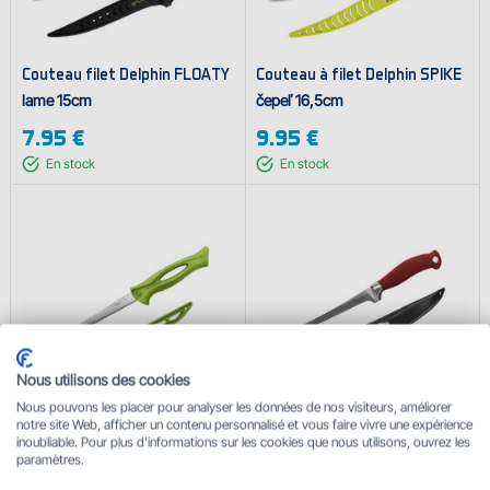
Couteau filet Delphin FLOATY
Couteau à filet Delphin SPIKE
lame 15cm
čepeľ 16,5cm
7.95 €
9.95 €
En stock
En stock
Nous utilisons des cookies
Couteau à filet Delphin B-
Couteau à filet Delphin
Nous pouvons les placer pour analyser les données de nos visiteurs, améliorer
notre site Web, afficher un contenu personnalisé et vous faire vivre une expérience
MAXI
YAPAN
inoubliable. Pour plus d'informations sur les cookies que nous utilisons, ouvrez les
lame 15,5cm
lame 17,5cm
paramètres.