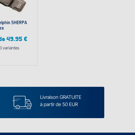
elphin SHERPA
es
 de
49.95 €
3
variantes
cher les
iantes
Livraison GRATUITE
à partir de 50 EUR