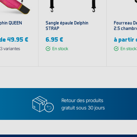
phin QUEEN
Sangle épaule Delphin
Fourreau D
STRAP
2.5 chambr
 de
49.95 €
6.95 €
à partir
3
variantes
En stock
En stock
cher les
Affi
riantes
var
Retour des produits
gratuit sous 30 jours