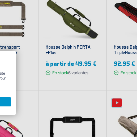
 transport
Housse Delphin PORTA
Housse Del
zy TRANS
+Plus
TripleHous
à partir de
49.95 €
92.95 €
En stock
6
variantes
En stock
site
Pour
Afficher les
Affi
variantes
var