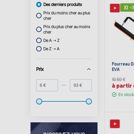
Des derniers produits
-
Prix du moins cher au plus
cher
Prix du plus cher au moins
cher
De A ➝ Z
De Z ➝ A
Fourreau D
Prix
EVA
10.50 €
à partir
€
€
En stock
Affi
va