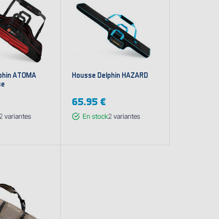
phin ATOMA
Housse Delphin HAZARD
se
65.95 €
2
variantes
En stock
2
variantes
cher les
Afficher les
iantes
variantes