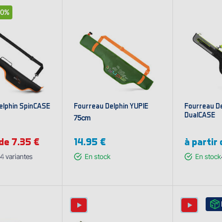
30%
elphin SpinCASE
Fourreau Delphin YUPIE
Fourreau D
DualCASE
75cm
 de 7.35 €
14.95 €
à partir
4
variantes
En stock
En stock
cher les
Affi
riantes
var