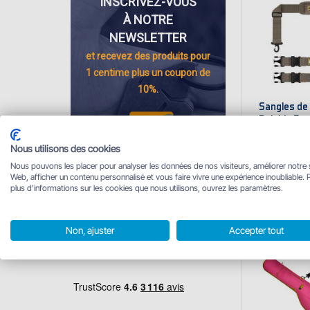
INSCRIVEZ-VOUS
À NOTRE
NEWSLETTER
et recevez des
produits pour
1 centime
plus un coupon de
10%.
Sangles de
Delphin Ea
19.95 €
Nous utilisons des cookies
En stock
Nous pouvons les placer pour analyser les données de nos visiteurs, améliorer notre 
Web, afficher un contenu personnalisé et vous faire vivre une expérience inoubliable. 
plus d'informations sur les cookies que nous utilisons, ouvrez les paramètres.
Non, ajuster
Accepter tout
Se connecter