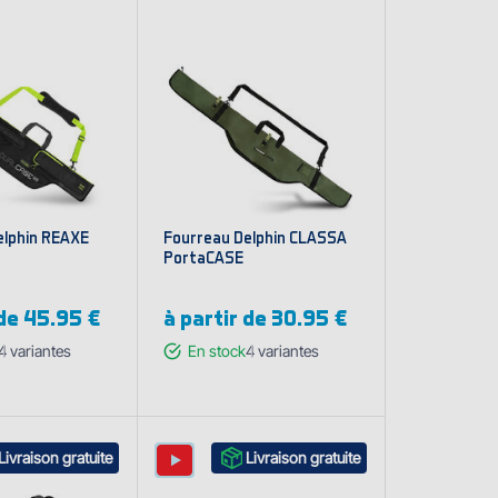
elphin REAXE
Fourreau Delphin CLASSA
PortaCASE
 de
45.95 €
à partir de
30.95 €
4
variantes
En stock
4
variantes
cher les
Afficher les
iantes
variantes
Livraison gratuite
Livraison gratuite