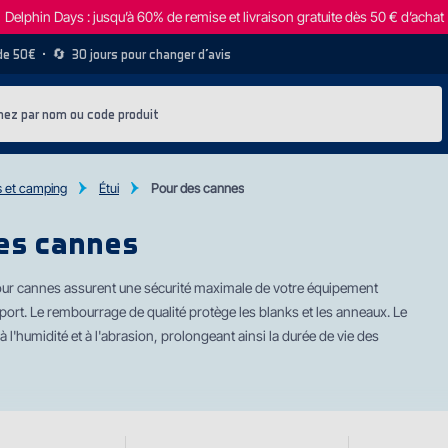
Delphin Days : jusqu’à 60% de remise et livraison gratuite dès 50 € d’achat
 de 50€
• 🔄
30 jours pour changer d’avis
 et camping
Étui
Pour des cannes
es cannes
our cannes assurent une sécurité maximale de votre équipement
port. Le rembourrage de qualité protège les blanks et les anneaux. Le
à l'humidité et à l'abrasion, prolongeant ainsi la durée de vie des