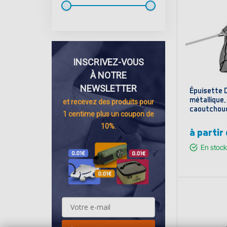
INSCRIVEZ-VOUS
À NOTRE
NEWSLETTER
Épuisette D
métallique, 
et recevez des
produits pour
caoutchouc
1 centime
plus un coupon de
10%.
à partir
En stock
Affi
va