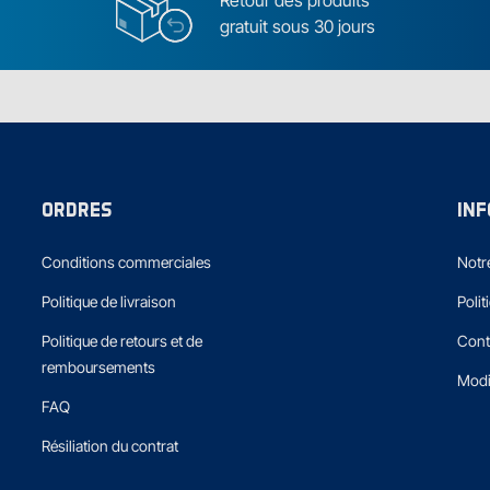
Retour des produits
gratuit sous 30 jours
ORDRES
IN
Conditions commerciales
Notre
Politique de livraison
Polit
Politique de retours et de
Cont
remboursements
Modi
FAQ
Résiliation du contrat