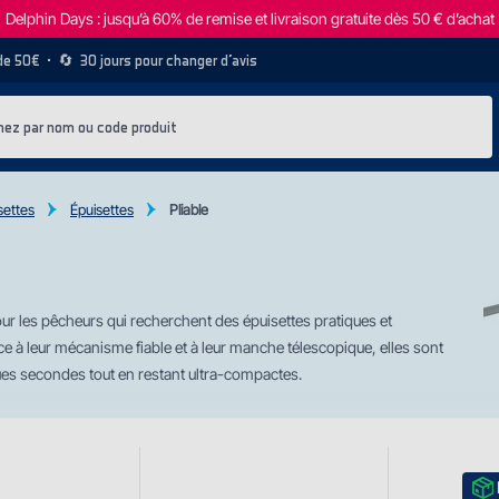
Delphin Days : jusqu’à 60% de remise et livraison gratuite dès 50 € d’achat
 de 50€
• 🔄
30 jours pour changer d’avis
settes
Épuisettes
Pliable
our les pêcheurs qui recherchent des épuisettes pratiques et
 à leur mécanisme fiable et à leur manche télescopique, elles sont
ues secondes tout en restant ultra-compactes.