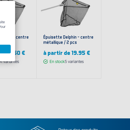
site
Pour
elphin - centre
Épuisette Delphin - centre
 2 pcs
métallique / 2 pcs
 de
13.50 €
à partir de
19.95 €
4
variantes
En stock
5
variantes
cher les
Afficher les
riantes
variantes