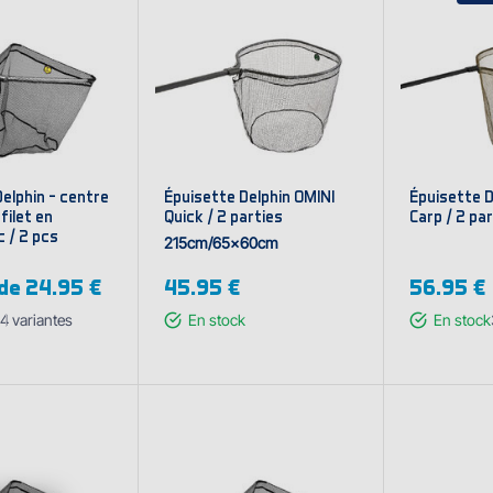
elphin - centre
Épuisette Delphin OMINI
Épuisette 
filet en
Quick / 2 parties
Carp / 2 pa
 / 2 pcs
215cm/65x60cm
 de
24.95 €
45.95 €
56.95 €
4
variantes
En stock
En stock
cher les
Affi
riantes
var