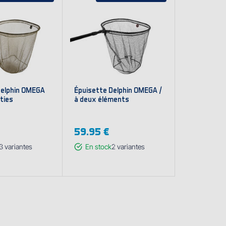
Delphin OMEGA
Épuisette Delphin OMEGA /
rties
à deux éléments
59.95 €
3
variantes
En stock
2
variantes
cher les
Afficher les
iantes
variantes