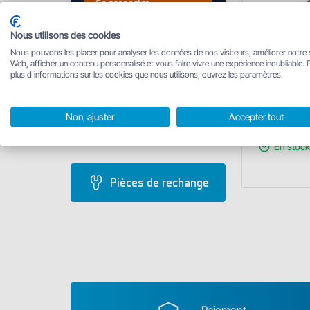
Se connecter
Nous utilisons des cookies
Nous pouvons les placer pour analyser les données de nos visiteurs, améliorer notre 
Web, afficher un contenu personnalisé et vous faire vivre une expérience inoubliable. 
plus d'informations sur les cookies que nous utilisons, ouvrez les paramètres.
Épuisette D
plastique /
Non, ajuster
Accepter tout
à partir
En stock
Affi
Pièces de rechange
va