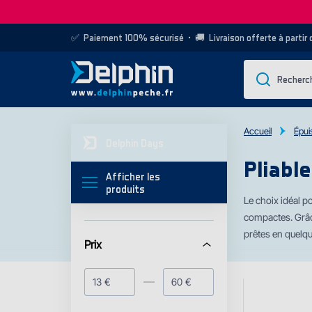
✅
Paiement 100% sécurisé
• 🚚
Livraison offerte à partir
Accueil
Épui
Delphin Days
Pliable
Afficher les
produits
Le choix idéal p
compactes. Grâce
prêtes en quelq
Prix
€
€