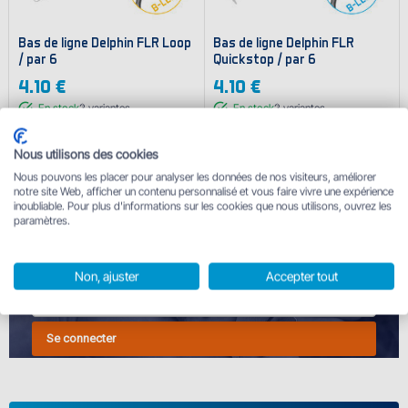
Bas de ligne Delphin FLR Loop
Bas de ligne Delphin FLR
/ par 6
Quickstop / par 6
4.10 €
4.10 €
En stock
2
variantes
En stock
2
variantes
Nous utilisons des cookies
Nous pouvons les placer pour analyser les données de nos visiteurs, améliorer
notre site Web, afficher un contenu personnalisé et vous faire vivre une expérience
INSCRIVEZ-VOUS À NOTRE NEWSLETTER
inoubliable. Pour plus d'informations sur les cookies que nous utilisons, ouvrez les
paramètres.
et recevez des produits pour 1 centime plus un coupon de
10%.
Non, ajuster
Accepter tout
Se connecter