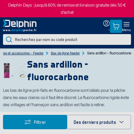
Delphin Days : jusqu’à 60% de remise et livraison gratuite dès 50 €
d’achat
Menu
age et accessoires - Feeder
Bas de ligne feeder
Sans ardillon - fluorocarbone
Sans ardillon -
fluorocarbone
Les bas de ligne pré-faits en fluorocarbone sont idéals pour la pêche
dans les eaux claires où il faut être discret. Le fluorocarbone rigide évite
des vrillages et l'hameçon sans ardillon est facile à retirer.
Filtrer
Des derniers produits