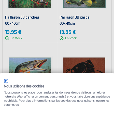
Paillason 3D perches
Paillason 3D carpe
60x40cm
60x40cm
13.95 €
13.95 €
En stock
En stock
Nous utilisons des cookies
Nous pouvons les placer pour analyser les données de nos visiteurs, améliorer
Paillason 3D brochet
Paillason carpe
notre site Web, afficher un contenu personnalisé et vous faire vivre une expérience
inoubliable. Pour plus d'informations sur les cookies que nous utilisons, ouvrez les
60x40cm
60x40cm
paramètres.
13.95 €
13.95 €