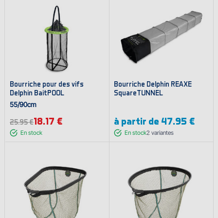
Bourriche pour des vifs
Bourriche Delphin REAXE
Delphin BaitPOOL
SquareTUNNEL
55/90cm
18.17 €
à partir de
47.95 €
25.95 €
En stock
En stock
2
variantes