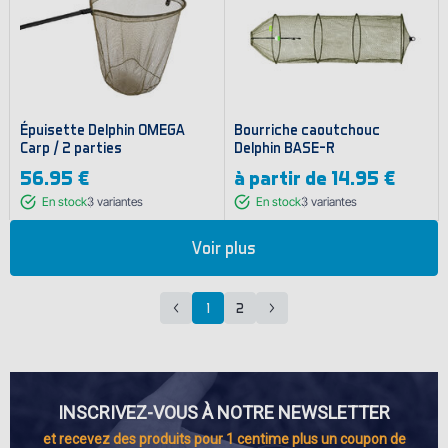
Épuisette Delphin OMEGA
Bourriche caoutchouc
Carp / 2 parties
Delphin BASE-R
56.95 €
à partir de
14.95 €
En stock
3
variantes
En stock
3
variantes
Voir plus
1
2
Page
Page
précédente
suivante
INSCRIVEZ-VOUS À NOTRE NEWSLETTER
et recevez des produits pour 1 centime plus un coupon de