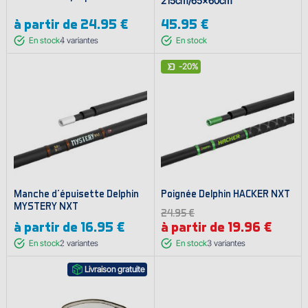
215cm/65x60cm
à partir de
24.95 €
45.95 €
En stock
4
variantes
En stock
-20%
Manche d'épuisette Delphin
Poignée Delphin HACKER NXT
MYSTERY NXT
24.95 €
à partir de
16.95 €
à partir de 19.96 €
En stock
2
variantes
En stock
3
variantes
Livraison gratuite