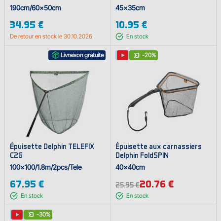
190cm/60x50cm
45x35cm
34.95 €
10.95 €
De retour en stock le 30.10.2026
En stock
Livraison gratuite
-20%
Épuisette Delphin TELEFIX
Épuisette aux carnassiers
C2G
Delphin FoldSPIN
100x100/1.8m/2pcs/Tele
40x40cm
67.95 €
20.76 €
25.95 €
En stock
En stock
-30%