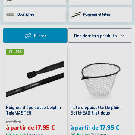
Bourriches
Poignées et têtes
Filtrer
Des derniers produits
-36%
Poignée d'épuisette Delphin
Tête d'épuisette Delphin
TeleMASTER
SoftHEAD filet doux
27.95 €
à partir de 17.95 €
à partir de
17.95 €
En stock
2
variantes
En stock
2
variantes