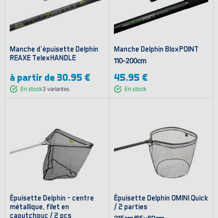
Manche d'épuisette Delphin
Manche Delphin BloxPOINT
REAXE TelexHANDLE
110-200cm
à partir de
30.95 €
45.95 €
En stock
3
variantes
En stock
Épuisette Delphin - centre
Épuisette Delphin OMINI Quick
métallique, filet en
/ 2 parties
caoutchouc / 2 pcs