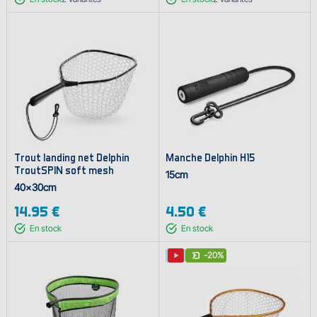
Trout landing net Delphin
Manche Delphin H15
TroutSPIN soft mesh
15cm
40x30cm
14.95 €
4.50 €
En stock
En stock
-20%