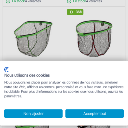
En stock
4
variantes
En stock
4
variantes
-36%
Tête d'épuisette flottante
Tête d'épuisette flottante
Delphin REAXE FloateR CUBE
Delphin REAXE FloateR DEEP
Nous utilisons des cookies
17.50 €
Nous pouvons les placer pour analyser les données de nos visiteurs, améliorer
à partir de
17.50 €
à partir de 11.18 €
notre site Web, afficher un contenu personnalisé et vous faire vivre une expérience
En stock
5
variantes
En stock
2
variantes
inoubliable. Pour plus d'informations sur les cookies que nous utilisons, ouvrez les
paramètres.
-20%
Non, ajuster
Accepter tout