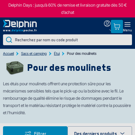
Delphin Days : jusqu’à 60% de remise et livraison gratuite dès 50 €
d’achat
Menu
Accueil
Sacs et camping
Étui
Pour des moulinets
Pour des moulinets
Les étuis pour moulinets offr
ent une protection sûre pour les
mécanismes sensibles tels que le pick-up ou la bobine avec le fil. Le
rembourrage de qualité élimine le risque de dommages pendant le
transport et le matériau résistant protège le matériel contre la poussière
et l'humidité.
Filtrer
Des derniers produits