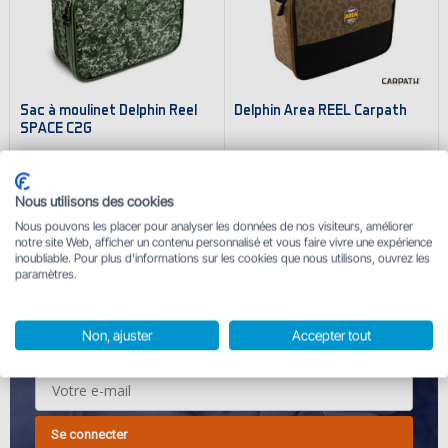
Sac à moulinet Delphin Reel
Delphin Area REEL Carpath
SPACE C2G
17.67 €
27.95 €
27.95 €
En stock
En stock
Nous utilisons des cookies
Nous pouvons les placer pour analyser les données de nos visiteurs, améliorer
notre site Web, afficher un contenu personnalisé et vous faire vivre une expérience
inoubliable. Pour plus d'informations sur les cookies que nous utilisons, ouvrez les
paramètres.
INSCRIVEZ-VOUS À NOTRE NEWSLETTER
et recevez des produits pour 1 centime plus un coupon de
Non, ajuster
Accepter tout
10%.
Se connecter