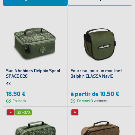
Sac à bobines Delphin Spool
Fourreau pour un moulinet
SPACE C2G
Delphin CLASSA NaviQ
4x
18.50 €
à partir de
10.50 €
En stock
En stock
3
variantes
-37%