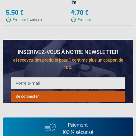
1m
5.50 €
4.70 €
En stock
2
variantes
En stock
INSCRIVEZ-VOUS À NOTRE NEWSLETTER
et recevez des produits pour 1 centime plus un coupon de
10%.
Se connecter
Paiement
100 % sécurisé