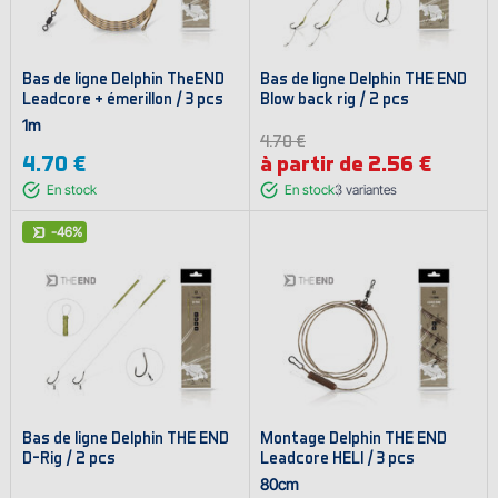
Bas de ligne Delphin TheEND
Bas de ligne Delphin THE END
Leadcore + émerillon / 3 pcs
Blow back rig / 2 pcs
1m
4.70 €
4.70 €
à partir de 2.56 €
En stock
En stock
3
variantes
-46%
Bas de ligne Delphin THE END
Montage Delphin THE END
D-Rig / 2 pcs
Leadcore HELI / 3 pcs
80cm