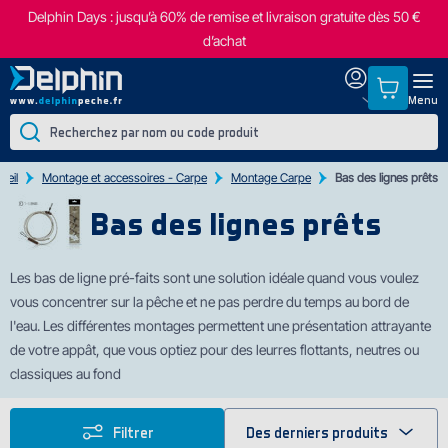
Delphin Days : jusqu’à 60% de remise et livraison gratuite dès 50 €
d’achat
Menu
ueil
Montage et accessoires - Carpe
Montage Carpe
Bas des lignes prêts
Bas des lignes prêts
Les bas de ligne pré-faits sont une solut
ion idéale quand vous voulez
vous concentrer sur la pêche et ne pas perdre du temps au bord de
l'eau. Les différentes montages permettent une présentation attrayante
de votre appât, que vous optiez pour des leurres flottants, neutres ou
classiques au fond
Filtrer
Des derniers produits