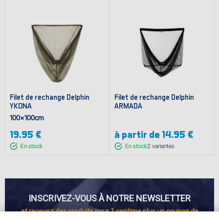
Filet de rechange Delphin
Filet de rechange Delphin
YKONA
ARMADA
100x100cm
19.95 €
à partir de
14.95 €
En stock
En stock
2
variantes
INSCRIVEZ-VOUS À NOTRE NEWSLETTER
et recevez des produits pour 1 centime plus un coupon de