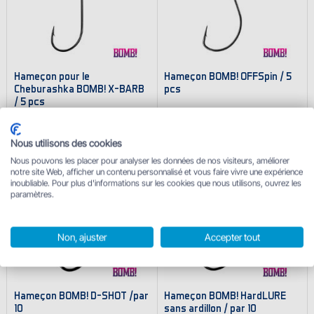
Hameҫon pour le
Hameҫon BOMB! OFFSpin / 5
Cheburashka BOMB! X-BARB
pcs
/ 5 pcs
3.40 €
à partir de
3.40 €
En stock
9
variantes
En stock
3
variantes
Nous utilisons des cookies
Nous pouvons les placer pour analyser les données de nos visiteurs, améliorer
notre site Web, afficher un contenu personnalisé et vous faire vivre une expérience
inoubliable. Pour plus d'informations sur les cookies que nous utilisons, ouvrez les
paramètres.
Non, ajuster
Accepter tout
Hameҫon BOMB! D-SHOT /par
Hameҫon BOMB! HardLURE
10
sans ardillon / par 10