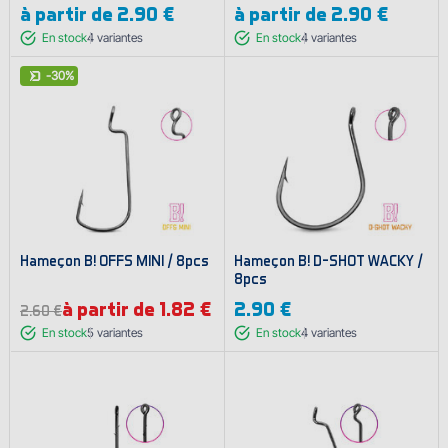
à partir de
2.90 €
à partir de
2.90 €
En stock
4
variantes
En stock
4
variantes
-30%
Hameҫon B! OFFS MINI / 8pcs
Hameҫon B! D-SHOT WACKY /
8pcs
à partir de 1.82 €
2.90 €
2.60 €
En stock
5
variantes
En stock
4
variantes