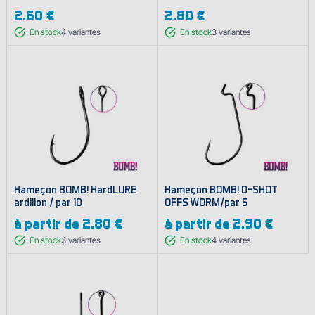
2.60 €
2.80 €
En stock
4
variantes
En stock
3
variantes
Hameҫon BOMB! HardLURE
Hameҫon BOMB! D-SHOT
ardillon / par 10
OFFS WORM/par 5
à partir de
2.80 €
à partir de
2.90 €
En stock
3
variantes
En stock
4
variantes