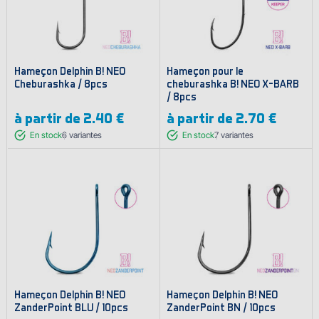
Hameçon Delphin B! NEO
Hameçon pour le
Cheburashka / 8pcs
cheburashka B! NEO X-BARB
/ 8pcs
à partir de
2.40 €
à partir de
2.70 €
En stock
6
variantes
En stock
7
variantes
Hameҫon Delphin B! NEO
Hameҫon Delphin B! NEO
ZanderPoint BLU / 10pcs
ZanderPoint BN / 10pcs