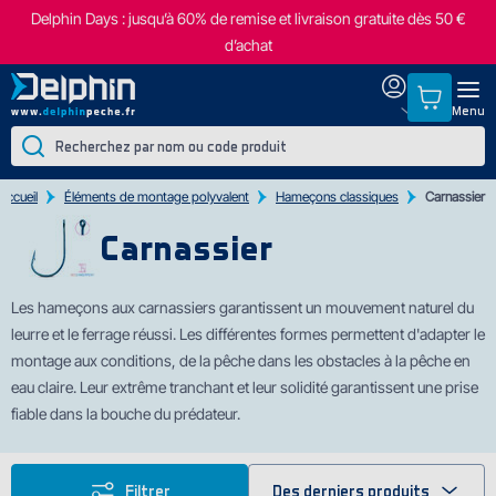
Delphin Days : jusqu’à 60% de remise et livraison gratuite dès 50 €
d’achat
Menu
Accueil
Éléments de montage polyvalent
Hameçons classiques
Carnassier
Carnassier
Les hameçons aux carnassiers garantissent un mouvement naturel du
leurre et le ferrage réussi. Les différentes formes permettent d'adapter le
montage aux conditions, de la pêche dans les obstacles à la pêche en
eau claire. Leur extrême tranchant et leur solidité garantissent une prise
fiable dans la bouche du prédateur.
Filtrer
Des derniers produits