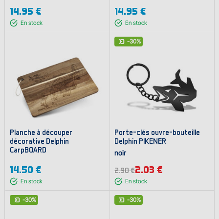
14.95 €
14.95 €
En stock
En stock
-30%
Planche à découper
Porte-clés ouvre-bouteille
décorative Delphin
Delphin PIKENER
CarpBOARD
noir
14.50 €
2.03 €
2.90 €
En stock
En stock
-30%
-30%