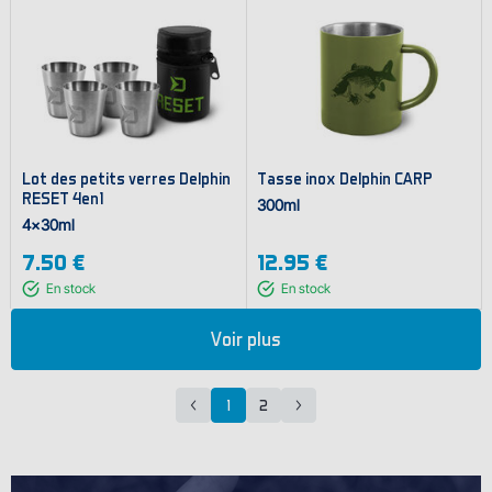
Lot des petits verres Delphin
Tasse inox Delphin CARP
RESET 4en1
300ml
4x30ml
7.50 €
12.95 €
En stock
En stock
Voir plus
1
2
Page
Page
précédente
suivante