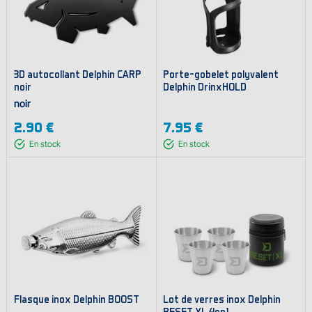
3D autocollant Delphin CARP
Porte-gobelet polyvalent
noir
Delphin DrinxHOLD
noir
2.90 €
7.95 €
En stock
En stock
Flasque inox Delphin BOOST
Lot de verres inox Delphin
RESET XL 4en1