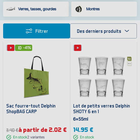
Verres, tasses, gourdes
Montres
Filtrer
Des derniers produits
-41%
Sac fourre-tout Delphin
Lot de petits verres Delphin
ShopBAG CARP
SHOTY 6 en 1
6x55ml
à partir de 2.02 €
14.95 €
3.40 €
En stock
2
variantes
En stock