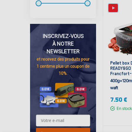
INSCRIVEZ-VOUS
À NOTRE
NEWSLETTER
et recevez des
produits pour
Pellet box 
1 centime
plus un coupon de
READY&GO /
Francfort
10%.
400g+120m
waft
7.50 €
En stock