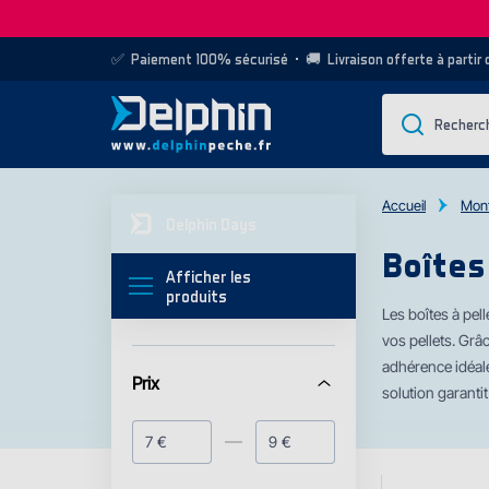
✅
Paiement 100% sécurisé
• 🚚
Livraison offerte à partir
Accueil
Mont
Delphin Days
Boîtes
Afficher les
produits
Les boîtes à pell
vos pellets. Grâ
adhérence idéale
Prix
solution garanti
€
€