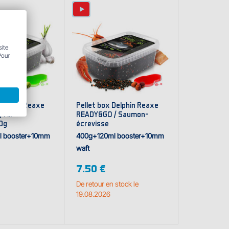
site
Pour
Delphin Reaxe
Pellet box Delphin Reaxe
 Ail-
READY&GO / Saumon-
0g
écrevisse
l booster+10mm
400g+120ml booster+10mm
waft
7.50 €
De retour en stock le
19.08.2026