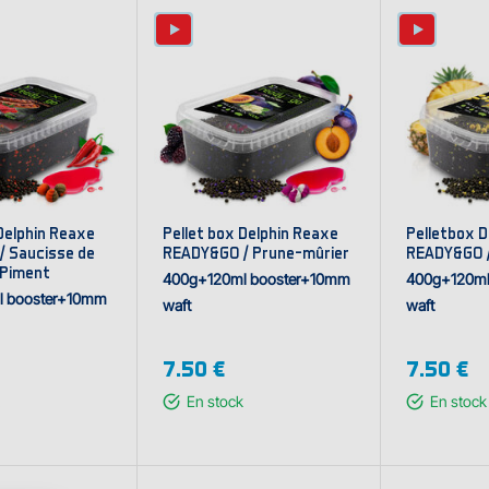
Delphin Reaxe
Pellet box Delphin Reaxe
Pelletbox D
 Saucisse de
READY&GO / Prune–mûrier
READY&GO 
–Piment
400g+120ml booster+10mm
400g+120ml
l booster+10mm
waft
waft
7.50 €
7.50 €
En stock
En stock