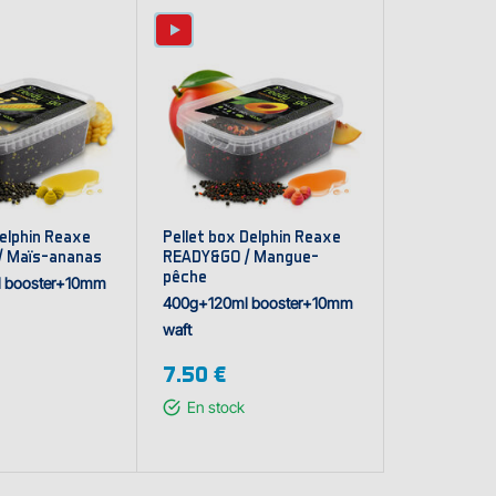
elphin Reaxe
Pellet box Delphin Reaxe
/ Maïs-ananas
READY&GO / Mangue-
pêche
 booster+10mm
400g+120ml booster+10mm
waft
7.50 €
En stock