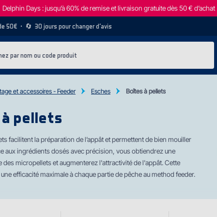
Delphin Days : jusqu’à 60% de remise et livraison gratuite dès 50 € d’achat
 de 50€
• 🔄
30 jours pour changer d’avis
age et accessoires - Feeder
Esches
Boîtes à pellets
 à pellets
ets facilitent la préparation de l’appât et permettent de bien mouiller
ce aux ingrédients dosés avec précision, vous obtiendrez une
 des micropellets et augmenterez l'attractivité de l'appât. Cette
t une efficacité maximale à chaque partie de pêche au method feeder.