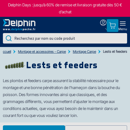
Delphin Days : jusqu’à 60% de remise et livraison gratuite dès 50 €
d’achat
Menu
Accueil
Montage et accessoires - Carpe
Montage Carpe
Lests et feeders
Lests et feeders
Les plombs et feeders carpe assurent la stabilité nécessaire pour le
montage et une bonne pénétration de l'hameç
on dans la bouche du
poisson. Des formes innovantes ainsi que classiques, et des
grammages différents, vous permettent d'ajuster le montage aux
conditions actuelles, que vous ayez besoin de le maintenir dans un
courant fort ou que vous vouliez lancer loin.