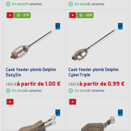
En stock
11
variantes
En stock
8
variantes
-37%
-38%
Cask feeder plomb Delphin
Cask feeder plomb Delphin
EazySix
CyberTriple
à partir de 1.00 €
à partir de 0.99 €
1.60 €
1.60 €
En stock
6
variantes
En stock
6
variantes