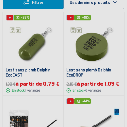
Filtrer
Des derniers produits
-39%
-48%
Lest sans plomb Delphin
Lest sans plomb Delphin
EcoCAST
EcoDROP
à partir de 0.79 €
à partir de 1.09 €
1.30 €
2.10 €
En stock
7
variantes
En stock
6
variantes
-44%