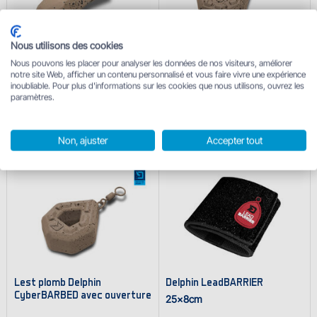
Nous utilisons des cookies
Lest plomb goutte Delphin A-
Lest plomb Delphin
Nous pouvons les placer pour analyser les données de nos visiteurs, améliorer
TEAR
CyberBARBED sans
notre site Web, afficher un contenu personnalisé et vous faire vivre une expérience
ouverture
inoubliable. Pour plus d'informations sur les cookies que nous utilisons, ouvrez les
paramètres.
à partir de
1.50 €
à partir de
1.70 €
En stock
9
variantes
En stock
4
variantes
Non, ajuster
Accepter tout
Lest plomb Delphin
Delphin LeadBARRIER
CyberBARBED avec ouverture
25x8cm