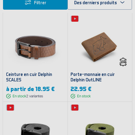
Filtrer
Des derniers produits
Ceinture en cuir Delphin
Porte-monnaie en cuir
SCALES
Delphin OutLINE
à partir de
18.95 €
22.95 €
En stock
2
variantes
En stock