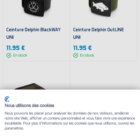
Ceinture Delphin BlackWAY
Ceinture Delphin OutLINE
UNI
UNI
11.95 €
11.95 €
En stock
En stock
Nous utilisons des cookies
Nous pouvons les placer pour analyser les données de nos visiteurs, améliorer
notre site Web, afficher un contenu personnalisé et vous faire vivre une expérience
inoubliable. Pour plus d'informations sur les cookies que nous utilisons, ouvrez les
Porte-monnaie Delphin CASH
paramètres.
10.50 €