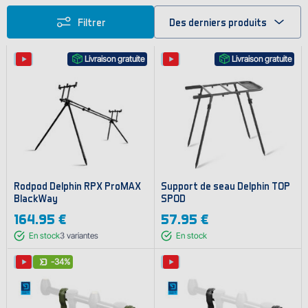
Filtrer
Des derniers produits
Livraison gratuite
Livraison gratuite
Rodpod Delphin RPX ProMAX
Support de seau Delphin TOP
BlackWay
SPOD
164.95 €
57.95 €
En stock
3
variantes
En stock
-34%