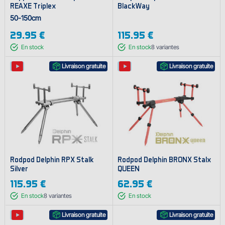
REAXE Triplex
BlackWay
50-150cm
29.95 €
115.95 €
En stock
En stock
8
variantes
Livraison gratuite
Livraison gratuite
Rodpod Delphin RPX Stalk
Rodpod Delphin BRONX Stalx
Silver
QUEEN
115.95 €
62.95 €
En stock
8
variantes
En stock
Livraison gratuite
Livraison gratuite