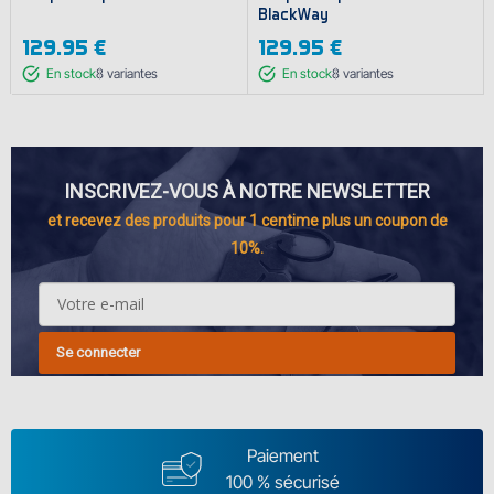
BlackWay
129.95 €
129.95 €
En stock
8
variantes
En stock
8
variantes
INSCRIVEZ-VOUS À NOTRE NEWSLETTER
et recevez des produits pour 1 centime plus un coupon de
10%.
Se connecter
Paiement
100 % sécurisé