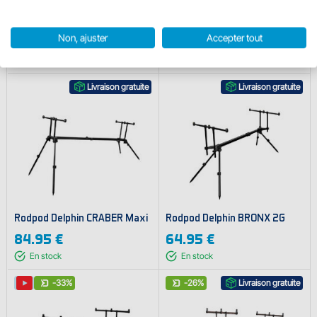
Tripod Delphin TPX3
Rodpod Delphin CRABER Mini
BlackWay
Non, ajuster
Accepter tout
129.95 €
72.95 €
En stock
6
variantes
En stock
Livraison gratuite
Livraison gratuite
Rodpod Delphin CRABER Maxi
Rodpod Delphin BRONX 2G
84.95 €
64.95 €
En stock
En stock
-33%
-26%
Livraison gratuite