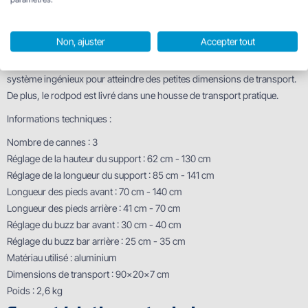
la tresse ou le fil. Tous les pieds sont télescopiques et leur système de
fixation fiable empêche tout mouvement indésirable, même à pleine
charge.
Non, ajuster
Accepter tout
Malgré ses dimensions généreuses, ce rodpod se replie grâce à un
système ingénieux pour atteindre des petites dimensions de transport.
De plus, le rodpod est livré dans une housse de transport pratique.
Informations techniques :
Nombre de cannes : 3
Réglage de la hauteur du support : 62 cm - 130 cm
Réglage de la longueur du support : 85 cm - 141 cm
Longueur des pieds avant : 70 cm - 140 cm
Longueur des pieds arrière : 41 cm - 70 cm
Réglage du buzz bar avant : 30 cm - 40 cm
Réglage du buzz bar arrière : 25 cm - 35 cm
Matériau utilisé : aluminium
Dimensions de transport : 90x20x7 cm
Poids : 2,6 kg