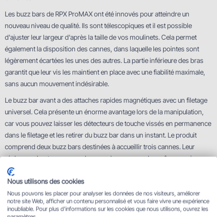
Les buzz bars de RPX ProMAX ont été innovés pour atteindre un
nouveau niveau de qualité. Ils sont télescopiques et il est possible
d'ajuster leur largeur d'après la taille de vos moulinets. Cela permet
également la disposition des cannes, dans laquelle les pointes sont
légèrement écartées les unes des autres. La partie inférieure des bras
garantit que leur vis les maintient en place avec une fiabilité maximale,
sans aucun mouvement indésirable.
Le buzz bar avant a des attaches rapides magnétiques avec un filetage
universel. Cela présente un énorme avantage lors de la manipulation,
car vous pouvez laisser les détecteurs de touche vissés en permanence
dans le filetage et les retirer du buzz bar dans un instant. Le produit
comprend deux buzz bars destinées à accueillir trois cannes. Leur
réglage en hauteur ne prend que quelques secondes grâce aux vis.
Le rodpod RPX ProMAX comprend des pieds extra longs. Leur longueur
Nous utilisons des cookies
permet de placer les cannes en position presque verticale, les pointes
Nous pouvons les placer pour analyser les données de nos visiteurs, améliorer
pointant vers le ciel, ce qui est inestimable pour la pêche en rivière ou
notre site Web, afficher un contenu personnalisé et vous faire vivre une expérience
inoubliable. Pour plus d'informations sur les cookies que nous utilisons, ouvrez les
sur de grands plans d'eau, où il faut éliminer la pression du courant sur
paramètres.