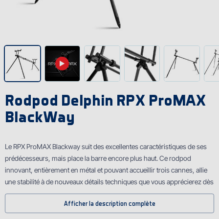
Rodpod Delphin RPX ProMAX
BlackWay
Le RPX ProMAX Blackway suit des excellentes caractéristiques de ses
prédécesseurs, mais place la barre encore plus haut. Ce rodpod
innovant, entièrement en métal et pouvant accueillir trois cannes, allie
une stabilité à de nouveaux détails techniques que vous apprécierez dès
sa première installation au bord de l'eau.
Afficher la description complète
Dès le premier coup d'œil, ce modèle séduit par ses éléments fraisés et
sa finition noire mate, caractéristiques de la série Blackway. Ce design