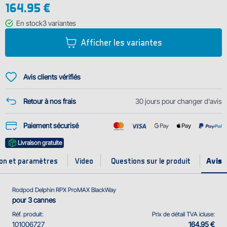
164.95 €
n'est pas seulement une question d'esthétique, mais surtout une preuve
des détails parfaitement travaillés. Le traitement de surface du corps
En stock
3
variantes
métallique est obtenu en combinant un sa...
Afficher les variantes
Avis clients vérifiés
Retour à nos frais
30 jours pour changer d'avis
Paiement sécurisé
Livraison gratuite
ion et paramètres
Video
Questions sur le produit
Rodpod Delphin RPX ProMAX BlackWay
pour 3 cannes
Réf. produit:
Prix de détail TVA icluse:
101006727
164.95 €