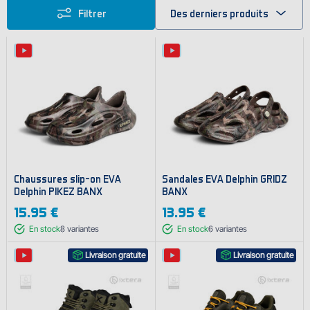
Filtrer
Des derniers produits
Chaussures slip-on EVA
Sandales EVA Delphin GRIDZ
Delphin PIKEZ BANX
BANX
15.95 €
13.95 €
En stock
8
variantes
En stock
6
variantes
Livraison gratuite
Livraison gratuite