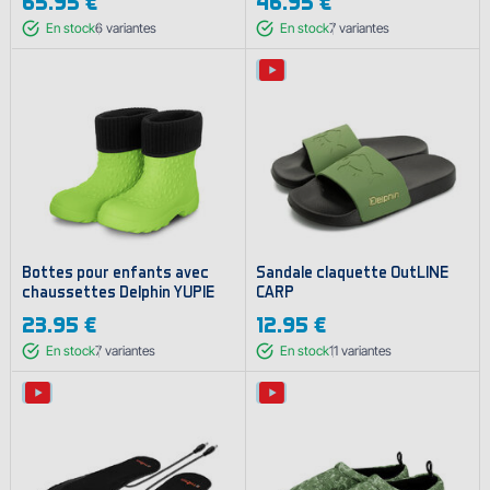
65.95 €
46.95 €
En stock
6
variantes
En stock
7
variantes
Bottes pour enfants avec
Sandale claquette OutLINE
chaussettes Delphin YUPIE
CARP
23.95 €
12.95 €
En stock
7
variantes
En stock
11
variantes