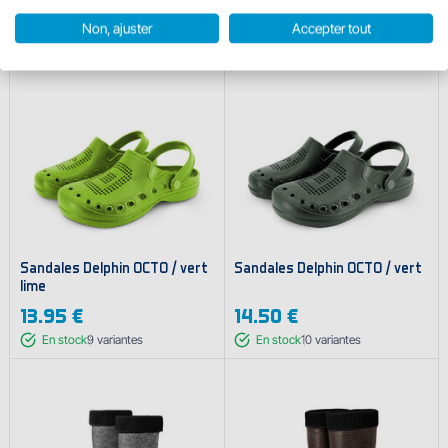
31.95 €
13.95 €
Non, ajuster
Accepter tout
En stock
5
variantes
En stock
10
variantes
Sandales Delphin OCTO / vert
Sandales Delphin OCTO / vert
lime
13.95 €
14.50 €
En stock
9
variantes
En stock
10
variantes