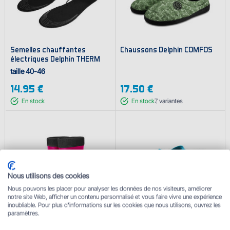
Semelles chauffantes
Chaussons Delphin COMFOS
électriques Delphin THERM
taille 40-46
14.95 €
17.50 €
En stock
En stock
7
variantes
Nous utilisons des cookies
Nous pouvons les placer pour analyser les données de nos visiteurs, améliorer
notre site Web, afficher un contenu personnalisé et vous faire vivre une expérience
inoubliable. Pour plus d'informations sur les cookies que nous utilisons, ouvrez les
paramètres.
Bottes Delphin BRONTO
Sandales Delphin OCTO / bleu
Queen / rose
azur