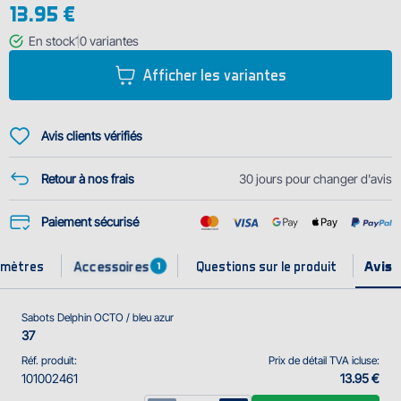
13.95 €
Lorsque vous devez marcher sur un terrain inégal pendant la pêche, on
En stock
10
variantes
a bien pensé à la semelle qui est beaucoup plus solide et massive en
Afficher les variantes
comparaison avec les modèles meilleur marché d'autres marques. Cela
garantit que la marche dans ces sandales sera absolument confortable
et amortira les ...
Avis clients vérifiés
Retour à nos frais
30 jours pour changer d'avis
Paiement sécurisé
Accessoires
amètres
Questions sur le produit
1
Sabots Delphin OCTO / bleu azur
37
Réf. produit:
Prix de détail TVA icluse:
101002461
13.95 €