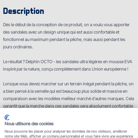
Description
Dès le début de la conception de ce produit, on a voulu vous apporter
des sandales avec un design unique qui est aussi confortable et
fonctionnel au maximum pendant la pêche, mais aussi pendant les
jours ordinaires.
Le résultat ? Delphin OCTO - les sandales ultra légères en mousse EVA
inspiré par la nature, conçu complètement dans Union européenne !
Lorsque vous devez marcher sur un terrain inégal pendant la pêche, on
a bien pensé à la semelle qui est beaucoup plus solide et massive en
comparaison avec les modèles meilleur marché d'autres marques. Cela
garantit que la marche dans ces sandales sera absolument confortable
et amortira les inégalités de terrain. La semelle révèle aussi l'histoire de
nom OCTO. Elle possède des ventouses de poulpe qui offrent une
Nous utilisons des cookies
parfaite adhérence dans toutes les conditions. C'est le nom de poulpe
Nous pouvons les placer pour analyser les données de nos visiteurs, améliorer
en anglais « OCTOpus » ou en latin « OCTOpoda » qui était notre
notre site Web, afficher un contenu personnalisé et vous faire vivre une expérience