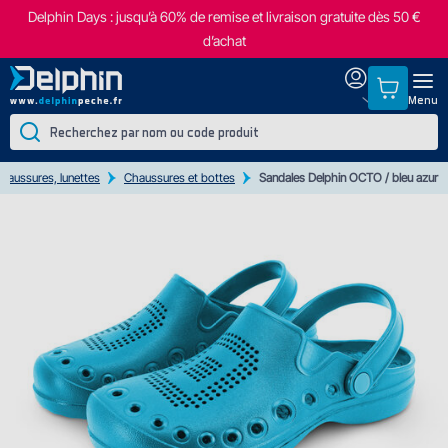
Delphin Days : jusqu’à 60% de remise et livraison gratuite dès 50 €
d’achat
Menu
haussures, lunettes
Chaussures et bottes
Sandales Delphin OCTO / bleu azur