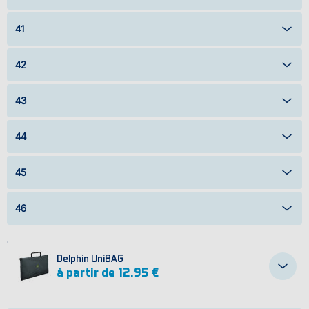
41
42
43
44
45
46
Delphin UniBAG
à partir de 12.95 €