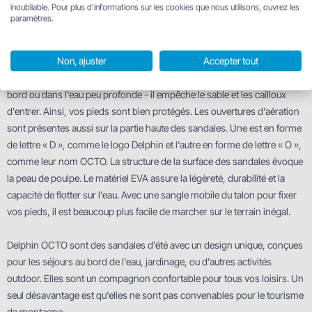
inoubliable. Pour plus d'informations sur les cookies que nous utilisons, ouvrez les
inspiration pour le design entier et l'abréviation OCTO.
paramètres.
Un autre élément pratique sont les ouvertures sur les côtés pour
meilleure aération des chaussures. Les ouvertures sont un peu plus
Non, ajuster
Accepter tout
élevées, au-dessus de la semelle. C'est le détail clé lorsque vous êtes au
bord ou dans l'eau peu profonde - il empêche le sable et les cailloux
d'entrer. Ainsi, vos pieds sont bien protégés. Les ouvertures d'aération
sont présentes aussi sur la partie haute des sandales. Une est en forme
de lettre « D », comme le logo Delphin et l'autre en forme de lettre « O »,
comme leur nom OCTO. La structure de la surface des sandales évoque
la peau de poulpe. Le matériel EVA assure la légèreté, durabilité et la
capacité de flotter sur l'eau. Avec une sangle mobile du talon pour fixer
vos pieds, il est beaucoup plus facile de marcher sur le terrain inégal.
Delphin OCTO sont des sandales d'été avec un design unique, conçues
pour les séjours au bord de l'eau, jardinage, ou d'autres activités
outdoor. Elles sont un compagnon confortable pour tous vos loisirs. Un
seul désavantage est qu'elles ne sont pas convenables pour le tourisme
de montagne.