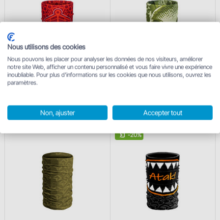
Nous utilisons des cookies
Nous pouvons les placer pour analyser les données de nos visiteurs, améliorer
notre site Web, afficher un contenu personnalisé et vous faire vivre une expérience
inoubliable. Pour plus d'informations sur les cookies que nous utilisons, ouvrez les
Foulard Delphin ATOMA I UNI
Foulard Delphin CARPE I UNI
paramètres.
UNI
UNI
4.70 €
1.75 €
4.70 €
Non, ajuster
Accepter tout
En stock
En stock
-20%