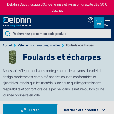
Delphin Days : jusqu’à 60% de remise et livraison gratuite dès 50 €
d’achat
Menu
Accueil
Vêtements, chaussures, lunettes
Foulards et écharpes
Foulards et écharpes
A
ccessoire élégant qui vous protège c
ontre les rayons du soleil. Le
design moderne est complété par des coupes confortables et
ajustables, tandis que les matériaux de haute qualité garantissent
respirabilité et confort lors de la pêche, dans la nature ou lors d'une
journée ordinaire en ville.
Filtrer
Des derniers produits