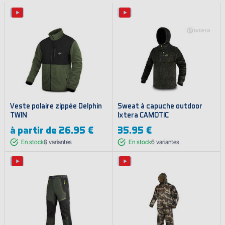
Veste polaire zippée Delphin
Sweat à capuche outdoor
TWIN
Ixtera CAMOTIC
à partir de
26.95 €
35.95 €
En stock
6
variantes
En stock
6
variantes