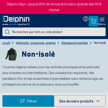
Delphin Days : jusqu’à 60% de remise et livraison gratuite dès 50 €
d’achat
Menu
Accueil
Vêtements, chaussures, lunettes
Manteaux/Ensembles
Non-isolé
Non-isolé
C
ouches légères idéales pour les activités physiques et les périodes
plus chaudes ou intermédiaires. Des sweatshirts respirants, des
pantalons fins et des ensembles imperméables sans rembourrage qui
protègent du vent et de la pluie sans vous surchauffer.
Filtrer
Des derniers produits