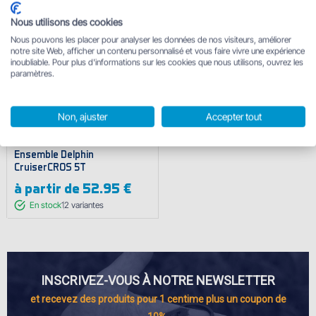
Nous utilisons des cookies
Livraison gratuite
Nous pouvons les placer pour analyser les données de nos visiteurs, améliorer
notre site Web, afficher un contenu personnalisé et vous faire vivre une expérience
inoubliable. Pour plus d'informations sur les cookies que nous utilisons, ouvrez les
paramètres.
Non, ajuster
Accepter tout
Ensemble Delphin
CruiserCROS 5T
à partir de
52.95 €
En stock
12
variantes
INSCRIVEZ-VOUS À NOTRE NEWSLETTER
et recevez des produits pour 1 centime plus un coupon de