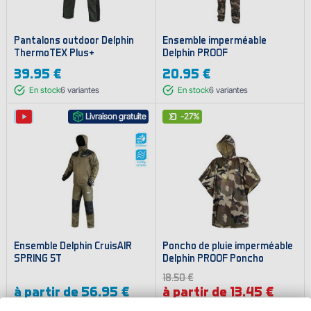
Pantalons outdoor Delphin
Ensemble imperméable
ThermoTEX Plus+
Delphin PROOF
39.95 €
20.95 €
En stock
6
variantes
En stock
6
variantes
Livraison gratuite
-27%
Ensemble Delphin CruisAIR
Poncho de pluie imperméable
SPRING 5T
Delphin PROOF Poncho
18.50 €
à partir de
56.95 €
à partir de 13.45 €
En stock
13
variantes
En stock
2
variantes