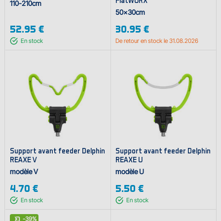
110-210cm
50x30cm
52.95 €
30.95 €
En stock
De retour en stock le 31.08.2026
Support avant feeder Delphin
Support avant feeder Delphin
REAXE V
REAXE U
modèle V
modèle U
4.70 €
5.50 €
En stock
En stock
-39%