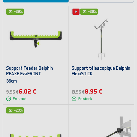
-39%
-36%
Support Feeder Delphin
Support télescopique Delphin
REAXE EvaFRONT
FlexiSTICK
36cm
6.02 €
8.95 €
9.95 €
13.95 €
En stock
En stock
-20%