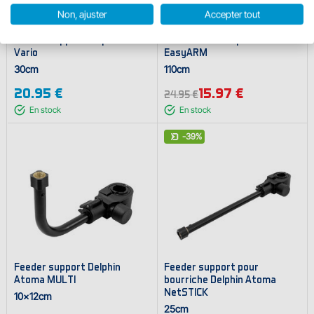
Non, ajuster
Accepter tout
Feeder support Delphin EVA
Bras Feeder Delphin Atoma
Vario
EasyARM
30cm
110cm
20.95 €
15.97 €
24.95 €
En stock
En stock
-39%
Feeder support Delphin
Feeder support pour
Atoma MULTI
bourriche Delphin Atoma
NetSTICK
10x12cm
25cm