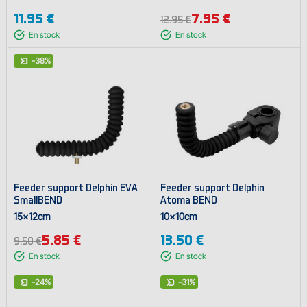
11.95 €
7.95 €
12.95 €
En stock
En stock
-38%
Feeder support Delphin EVA
Feeder support Delphin
SmallBEND
Atoma BEND
15x12cm
10x10cm
5.85 €
13.50 €
9.50 €
En stock
En stock
-24%
-31%