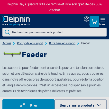
Delphin Days : jusqu’à 60% de remise et livraison gratuite dès 50 €
d’achat
Menu
Accueil
Rod pods et support
Buzz bars et support
Feeder
Feeder
Les supports pour feeder sont essentiels pour une tension correcte du
scion et une
détection claire de la touche. Entre autres, vous trouverez
dans notre offre des bras de support ajustables, pour régler la position
et l'angle de vos cannes. C'est un accessoire indispensable pour les
amateurs de techniques de pêche délicates et précises.
Filtrer
Des derniers produits