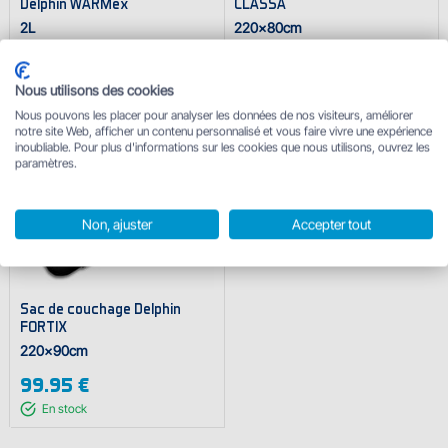
Delphin WARMex
CLASSA
2L
220x80cm
7.95 €
56.95 €
En stock
En stock
Nous utilisons des cookies
Nous pouvons les placer pour analyser les données de nos visiteurs, améliorer
Livraison gratuite
notre site Web, afficher un contenu personnalisé et vous faire vivre une expérience
inoubliable. Pour plus d'informations sur les cookies que nous utilisons, ouvrez les
paramètres.
Non, ajuster
Accepter tout
Sac de couchage Delphin
FORTIX
220x90cm
99.95 €
En stock