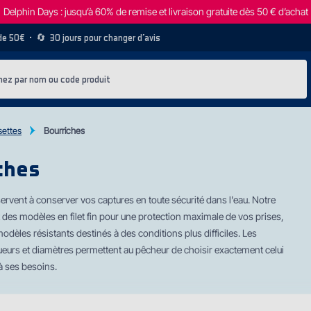
Delphin Days : jusqu’à 60% de remise et livraison gratuite dès 50 € d’achat
 de 50€
• 🔄
30 jours pour changer d’avis
settes
Bourriches
ches
ervent à conserver vos captures en toute sécurité dans l'eau. Notre
 des modè
les en filet fin pour une protection maximale de vos prises,
odèles résistants destinés à des conditions plus difficiles. Les
ueurs et diamètres permettent au pêcheur de choisir exactement celui
à ses besoins.