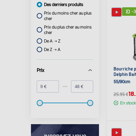
Des derniers produits
-
Prix du moins cher au plus
cher
Prix du plus cher au moins
cher
De A ➝ Z
De Z ➝ A
Bourriche p
Prix
Delphin Ba
55/90cm
€
€
18
25.95 €
En stock