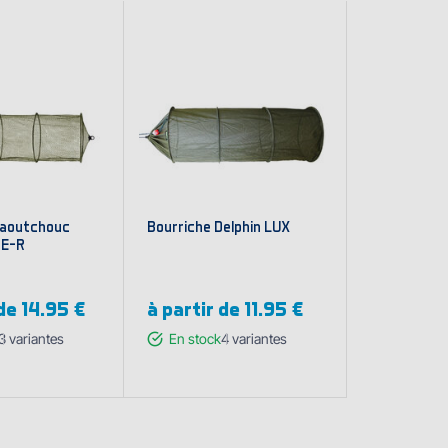
caoutchouc
Bourriche Delphin LUX
SE-R
 de
14.95 €
à partir de
11.95 €
3
variantes
En stock
4
variantes
cher les
Afficher les
iantes
variantes