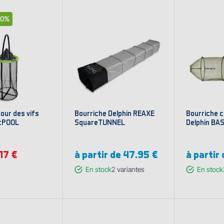
30%
our des vifs
Bourriche Delphin REAXE
Bourriche 
itPOOL
SquareTUNNEL
Delphin BA
.17 €
à partir de
47.95 €
à partir
En stock
2
variantes
En stock
Afficher les
Affi
variantes
var