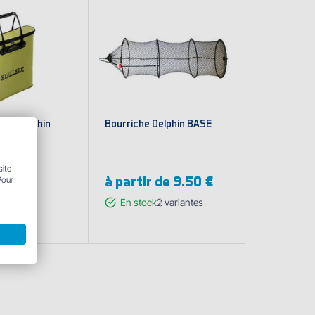
ilet Delphin
Bourriche Delphin BASE
ep
m
site
à partir de
9.50 €
Pour
En stock
2
variantes
Afficher les
variantes