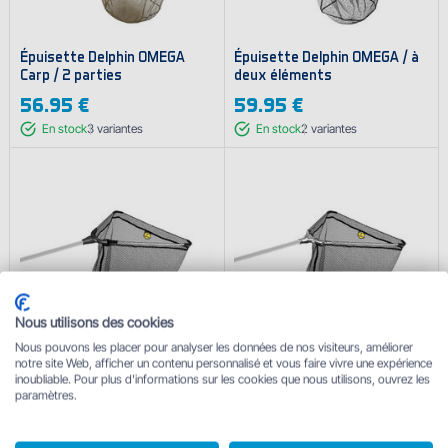
Épuisette Delphin OMEGA
Épuisette Delphin OMEGA / à
Carp / 2 parties
deux éléments
56.95 €
59.95 €
En stock
3
variantes
En stock
2
variantes
Nous utilisons des cookies
Nous pouvons les placer pour analyser les données de nos visiteurs, améliorer
Épuisette Delphin - centre
Épuisette Delphin - centre
notre site Web, afficher un contenu personnalisé et vous faire vivre une expérience
plastique / 2 pcs
métallique / 2 pcs
inoubliable. Pour plus d'informations sur les cookies que nous utilisons, ouvrez les
paramètres.
à partir de
13.50 €
à partir de
19.95 €
En stock
4
variantes
En stock
5
variantes