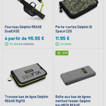
Fourreau Delphin REAXE
Porte-cartes Delphin ID
DualCASE
Space C2G
à partir de
45.95 €
11.95 €
En stock
4
variantes
En stock
-51%
Trousse bas de ligne Delphin
Boîte aux bas de lignes
REAXE RigFIX
method feeder Delphin
HardBOX REAXE