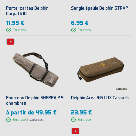
Porte-cartes Delphin
Sangle épaule Delphin STRAP
Carpath ID
11.95 €
6.95 €
En stock
En stock
Fourreau Delphin SHERPA 2.5
Delphin Area RIG LUX Carpath
chambres
à partir de
49.95 €
23.95 €
En stock
3
variantes
En stock