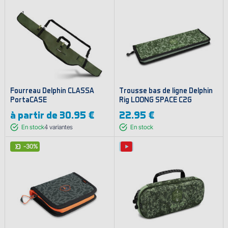
Fourreau Delphin CLASSA
Trousse bas de ligne Delphin
PortaCASE
Rig LOONG SPACE C2G
à partir de
30.95 €
22.95 €
En stock
4
variantes
En stock
-30%