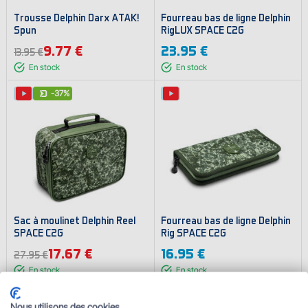
Trousse Delphin Darx ATAK!
Fourreau bas de ligne Delphin
Spun
RigLUX SPACE C2G
9.77 €
23.95 €
13.95 €
En stock
En stock
-37%
Sac à moulinet Delphin Reel
Fourreau bas de ligne Delphin
SPACE C2G
Rig SPACE C2G
17.67 €
16.95 €
27.95 €
En stock
En stock
Nous utilisons des cookies