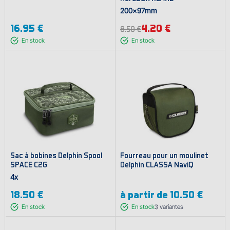
200x97mm
16.95 €
4.20 €
8.50 €
En stock
En stock
Sac à bobines Delphin Spool
Fourreau pour un moulinet
SPACE C2G
Delphin CLASSA NaviQ
4x
18.50 €
à partir de
10.50 €
En stock
En stock
3
variantes