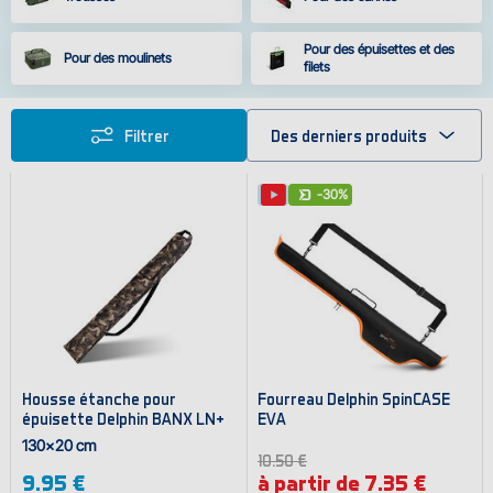
Pour des épuisettes et des
Pour des moulinets
filets
Filtrer
Des derniers produits
-30%
Housse étanche pour
Fourreau Delphin SpinCASE
épuisette Delphin BANX LN+
EVA
130x20 cm
10.50 €
9.95 €
à partir de 7.35 €