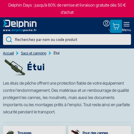
Delphin Days : jusqu’à 60% de remise et livraison gratuite dès 50 €
d’achat
Menu
Accueil
Sacs et camping
Étui
Étui
Les étuis de pêche offrent une protection fiab
le de votre équipement
contre l'endommagement. Des matériaux et un rembourrage de qualité
protègent les cannes, les moulinets, mais aussi les documents
importants ou les montages prêts à l'emploi. Tout reste ainsi en parfaite
sécurité pendant le transport.
Trousses
Pour des cannes