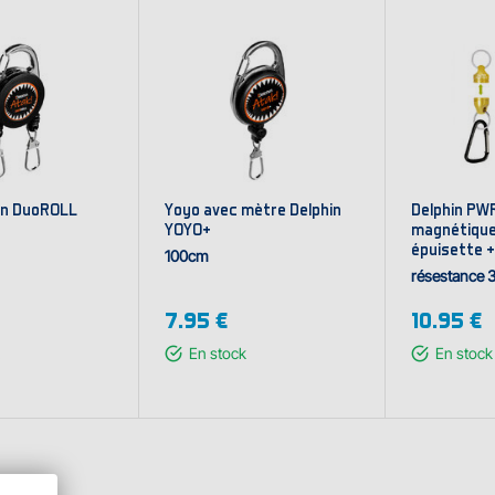
in DuoROLL
Yoyo avec mètre Delphin
Delphin PW
YOYO+
magnétique
épuisette +
100cm
résestance 
7.95 €
10.95 €
En stock
En stock