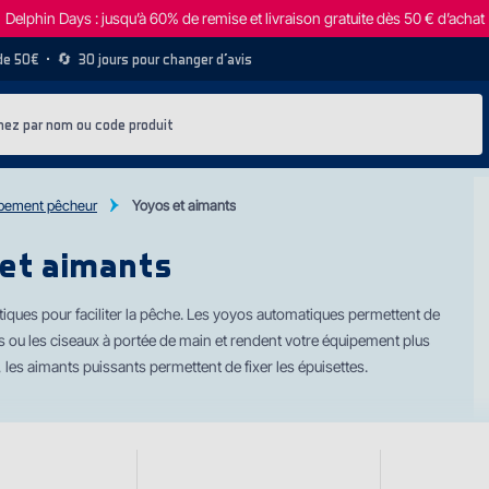
Delphin Days : jusqu’à 60% de remise et livraison gratuite dès 50 € d’achat
 de 50€
• 🔄
30 jours pour changer d’avis
pement pêcheur
Yoyos et aimants
et aimants
iques pour faciliter la pêche. Les yoyos automatiques permettent de
s ou les ciseaux à portée de main et rendent votre équipement plus
, les aimants puissants permettent de fixer les épuisettes.