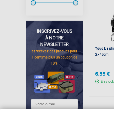
INSCRIVEZ-VOUS
À NOTRE
NEWSLETTER
Yoyo Delph
et recevez des
produits pour
2x45cm
1 centime
plus un coupon de
10%.
6.95 €
En stock