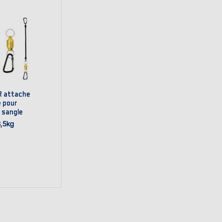
R attache
 pour
 sangle
3,5kg