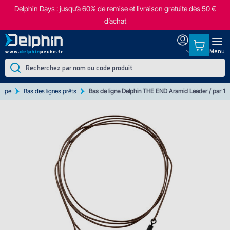
Delphin Days : jusqu’à 60% de remise et livraison gratuite dès 50 €
d’achat
Menu
arpe
Bas des lignes prêts
Bas de ligne Delphin THE END Aramid Leader / par 1