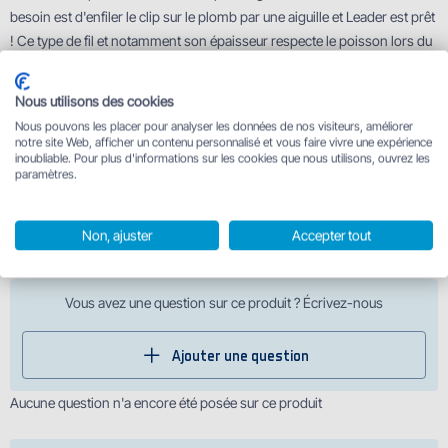
besoin est d'enfiler le clip sur le plomb par une aiguille et Leader est prêt
! Ce type de fil et notamment son épaisseur respecte le poisson lors du
combat. Le modèle marron foncé assure la discrétion totale de votre
bas de ligne.
Nous utilisons des cookies
Caractéristiques techniques
Nous pouvons les placer pour analyser les données de nos visiteurs, améliorer
notre site Web, afficher un contenu personnalisé et vous faire vivre une expérience
inoubliable. Pour plus d'informations sur les cookies que nous utilisons, ouvrez les
paramètres.
80 cm / 60lbs
100 cm / 60lbs
Non, ajuster
Accepter tout
Vous avez une question sur ce produit ? Écrivez-nous
Ajouter une question
Aucune question n'a encore été posée sur ce produit