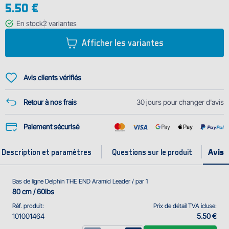
5.50 €
besoin est d'enfiler le clip sur le plomb par une aiguille et Leader est prêt
! Ce type de fil et notamment son épaisseur respecte le p...
En stock
2
variantes
Afficher les variantes
Avis clients vérifiés
Retour à nos frais
30 jours pour changer d'avis
Paiement sécurisé
Description et paramètres
Questions sur le produit
Bas de ligne Delphin THE END Aramid Leader / par 1
80 cm / 60lbs
Réf. produit:
Prix de détail TVA icluse:
101001464
5.50 €