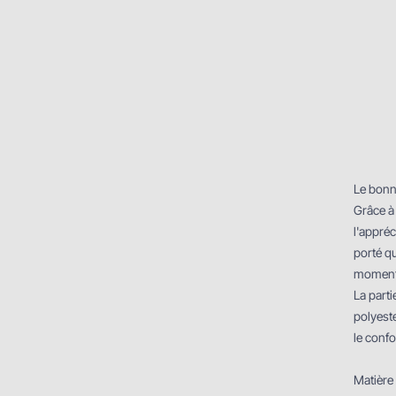
Le bonne
Grâce à 
l'appré
porté qu
moment 
La parti
polyest
le confo
Matière 