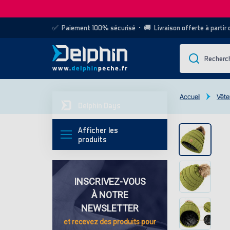
✅
Paiement 100% sécurisé
• 🚚
Livraison offerte à partir
Accueil
Vête
Delphin Days
Afficher les
produits
INSCRIVEZ-VOUS
À NOTRE
NEWSLETTER
et recevez des
produits pour