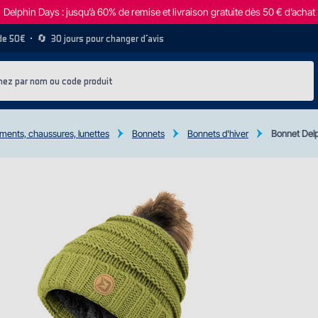
Delphin Days : jusqu’à 60% de remise et livraison gratuite dès 50 € d’achat
 de 50€
• 🔄
30 jours pour changer d’avis
ments, chaussures, lunettes
Bonnets
Bonnets d'hiver
Bonnet Del