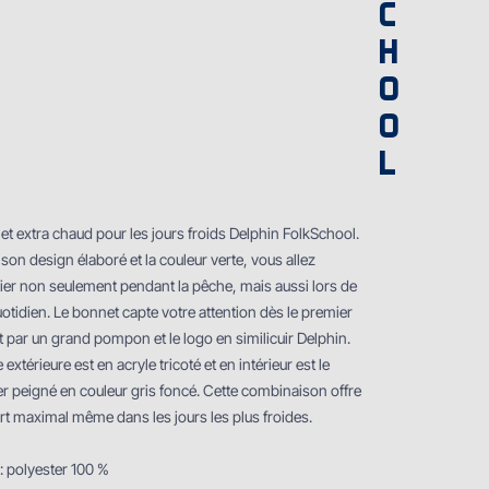
C
H
O
O
L
t extra chaud pour les jours froids Delphin FolkSchool.
son design élaboré et la couleur verte, vous allez
cier non seulement pendant la pêche, mais aussi lors de
otidien. Le bonnet capte votre attention dès le premier
par un grand pompon et le logo en similicuir Delphin.
e extérieure est en acryle tricoté et en intérieur est le
er peigné en couleur gris foncé. Cette combinaison offre
rt maximal même dans les jours les plus froides.
: polyester 100 %