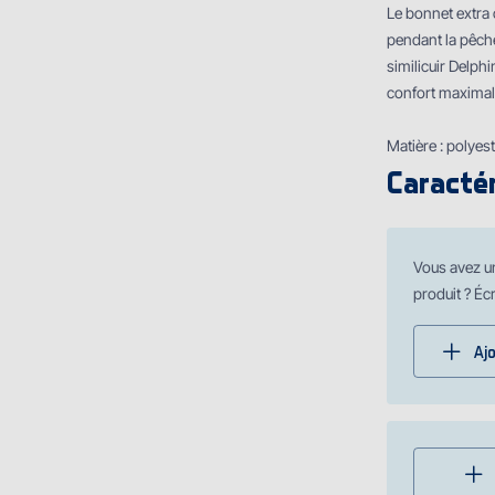
Le bonnet extra 
pendant la pêche
similicuir Delphi
confort maximal 
Matière : polyes
Caractér
Vous avez u
produit ? Éc
Aj