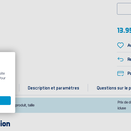
13.9
Av
Re
P
site
Pour
iantes
Description et paramètres
Questions sur le p
Prix de d
Nom du produit, taille
icluse
ion