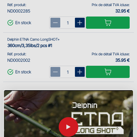
Réf. produit:
Prix de détail TVA icluse:
ND0002285
32.95 €
En stock
Delphin ETNA Camo LongSHOT+
360cm/3,35lbs/2 pcs #1
Réf. produit:
Prix de détail TVA icluse:
ND0002002
35.95 €
En stock