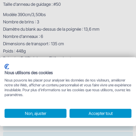
Taille d'anneau de guidage : #50
Modèle 390cm/3,50lbs
Nombre de brins : 3
Diamètre du blank au-dessus de la poignée : 13,6 mm
Nombre d'anneaux : 6
Dimensions de transport : 135 cm
Poids : 448g
Poignée : FullShrink avec EVA au bout
Longueur de poignée (de la partie basse jusqu'au centre du porte-
moulinet) : 66 cm
Nous utilisons des cookies
Taille d'anneau de guidage : #50
Nous pouvons les placer pour analyser les données de nos visiteurs, améliorer
notre site Web, afficher un contenu personnalisé et vous faire vivre une expérience
Caractéristiques techniques
inoubliable. Pour plus d'informations sur les cookies que nous utilisons, ouvrez les
paramètres.
390cm/3.5lbs/3 pcs
Non, ajuster
Accepter tout
385cm/3.5lbs/2 pcs