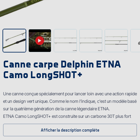
Canne carpe Delphin ETNA
Camo LongSHOT+
Une canne conçue spécialement pour lancer loin avec une action rapide
et un design vert unique. Comme le nom l'indique, c'est un modèle basé
sur la quatrième génération de la canne légendaire ETNA.
ETNA Camo LongSHOT+ est construite sur un carbone 30T plus fort
qui la rend très puissante et rapide pour lancer loin. De plus, le blank est
Afficher la description complète
assez sensible pour sentir chaque départ du grand poisson et agir à
temps.