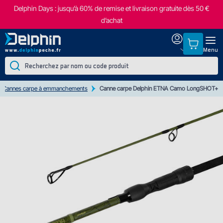
Delphin Days : jusqu’à 60% de remise et livraison gratuite dès 50 €
d’achat
Menu
Cannes carpe à emmanchements
Canne carpe Delphin ETNA Camo LongSHOT+