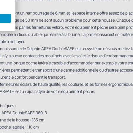
 housse ont un rembourrage de 6 mm et l'espace interne offre assez de pla
de guidage de 50 mm ne sont aucun problème pour cette housse. Chaque c
s et fixées par les fermetures velcro. Votre équipement pêche sera bien prot
briquée en tissu durable qui résiste à la bruine. La partie basse est en mat
mple à nettoyer.
onnaissance de Delphin AREA DoubleSAFE est un système où vous mettez la 
il n'y a aucun contact des moulinets avec le sol et le risque d'endommagem
nt une longue poche latérale capable d'accommoder par exemple votre épuise
nières permettent le transport d'une canne additionnelle ou d'autres access
urent le confort pendant le transport.
fermetures éclairs de haute qualité, les coutures et les formes ergonomiqu
ARPATH est un ajout stylé de votre équipement pêche.
hniques :
in AREA DoubleSAFE 360-3
rne de la housse : 135 cm
oche latérale : 110 cm