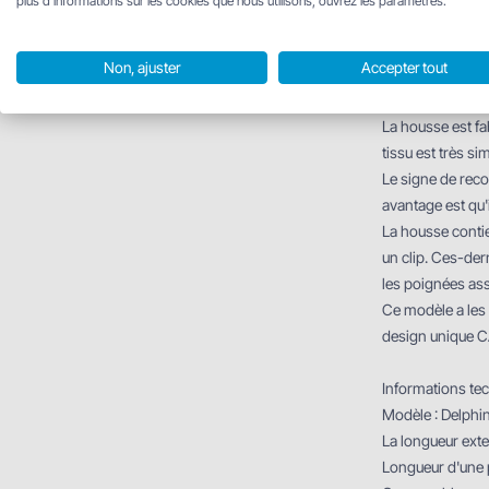
plus d'informations sur les cookies que nous utilisons, ouvrez les paramètres.
Les parois de la
Non, ajuster
Accepter tout
avec un anneau 
toujours séparée
La housse est fa
tissu est très si
Le signe de rec
avantage est qu'
La housse contie
un clip. Ces-der
les poignées ass
Ce modèle a les 
design unique C
Informations tec
Modèle : Delph
La longueur exte
Longueur d'une p