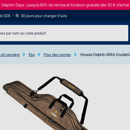
Delphin Days : jusqu’à 60% de remise et livraison gratuite dès 50 € d’achat
 de 50€
• 🔄
30 jours pour changer d’avis
 et camping
Étui
Pour des cannes
Housse Delphin AREA DoubleS