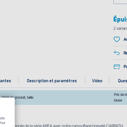
Épui
2
varian
Av
Re
P
iantes
Description et paramètres
Video
Quest
Prix de d
Nom du produit, taille
icluse
ion
site
Pour
 bien élaborée de la série AREA avec notre camouflage breveté CARPATH.