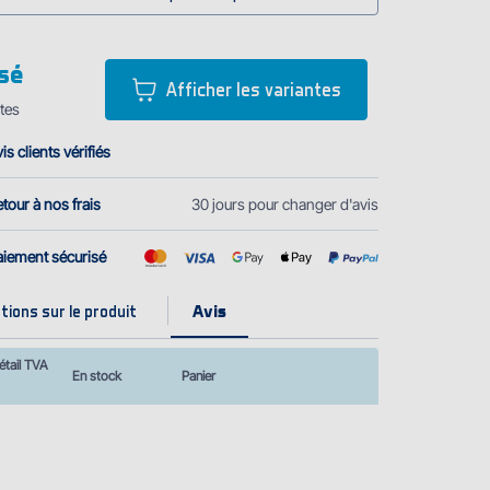
sé
Afficher les variantes
tes
is clients vérifiés
tour à nos frais
30 jours pour changer d'avis
aiement sécurisé
ions sur le produit
étail TVA
En stock
Panier