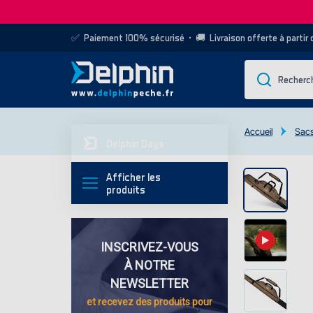
✅
Paiement 100% sécurisé
• 🚚
Livraison offerte à partir
Accueil
Sacs
Delphin Days
Afficher les
produits
INSCRIVEZ-VOUS
À NOTRE
NEWSLETTER
et recevez des
produits pour