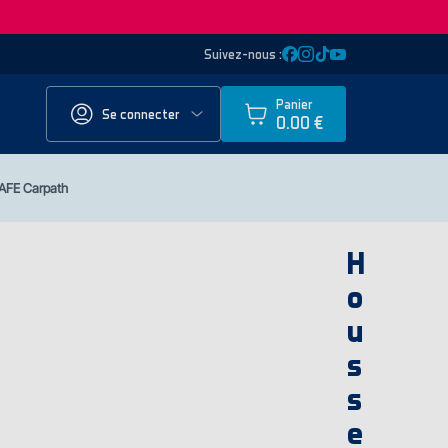
Suivez-nous :
Panier
Se connecter
0.00 €
AFE Carpath
H
o
u
s
s
e