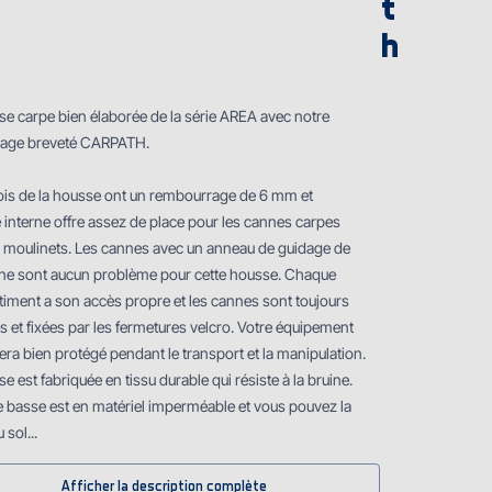
t
h
se carpe bien élaborée de la série AREA avec notre
age breveté CARPATH.
ois de la housse ont un rembourrage de 6 mm et
 interne offre assez de place pour les cannes carpes
s moulinets. Les cannes avec un anneau de guidage de
e sont aucun problème pour cette housse. Chaque
iment a son accès propre et les cannes sont toujours
 et fixées par les fermetures velcro. Votre équipement
ra bien protégé pendant le transport et la manipulation.
e est fabriquée en tissu durable qui résiste à la bruine.
ie basse est en matériel imperméable et vous pouvez la
 sol...
Afficher la description complète