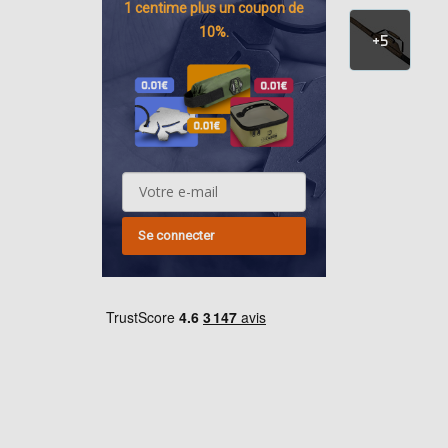
1 centime
plus un coupon de
10%.
+5
Se connecter