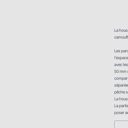
La hous
camoufl
Les par
l'espace
avec le
50 mm n
compart
séparées
pêche se
La houss
La part
poser au