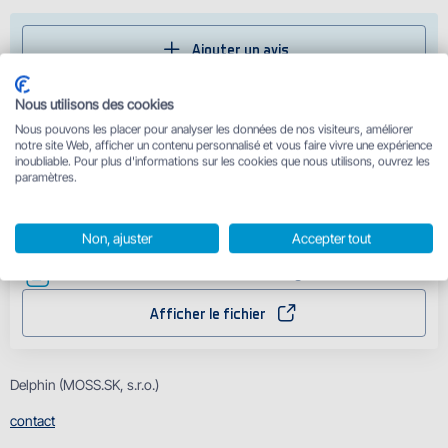
Ajouter un avis
Aucun avis n'a encore été ajouté pour ce produit
Nous utilisons des cookies
Nous pouvons les placer pour analyser les données de nos visiteurs, améliorer
notre site Web, afficher un contenu personnalisé et vous faire vivre une expérience
Krabica Delphin G-09 - Certificat de garantie
inoubliable. Pour plus d'informations sur les cookies que nous utilisons, ouvrez les
paramètres.
Afficher le fichier
Non, ajuster
Accepter tout
Avertissements de sécurité - Boîtes et organiseurs
Afficher le fichier
Delphin (MOSS.SK, s.r.o.)
contact