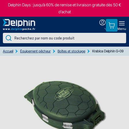
Delphin Days : jusqu’à 60% de remise et livraison gratuite dès 50 €
d’achat
Menu
Accueil
Équipement pêcheur
Boîtes et stockage
Krabica Delphin G-09