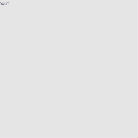
oduit
t