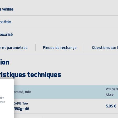
s vérifiés
os frais
sécurisé
n et paramètres
Pièces de rechange
Questions sur l
ion
istiques techniques
Prix de d
Nom du produit, taille
icluse
site
Pour
Delphin CAPRI Tele
5.95 €
360cm/180g– 4#