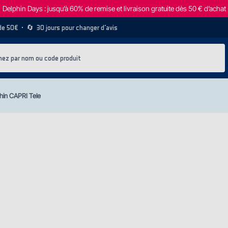
Delphin Days : jusqu’à 60% de remise et livraison gratuite dès 50 € d’achat
 de 50€
• 🔄
30 jours pour changer d’avis
hin CAPRI Tele