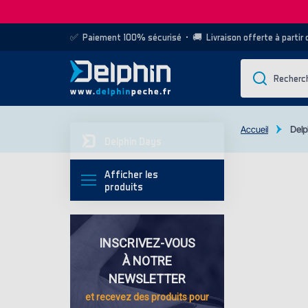
✅
Paiement 100% sécurisé
• 🚚
Livraison offerte à partir
Accueil
Delp
Delphin Days
Afficher les
produits
INSCRIVEZ-VOUS
À NOTRE
NEWSLETTER
et recevez des
produits pour