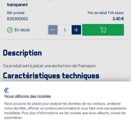
transparent
Réf. produit:
Prix de détail TVA icluse:
830300062
2.40 €
En stock
Description
Ce produit sert à placer une esche hors de l'hameҫon.
Caractéristiques techniques
transparent
Nous utilisons des cookies
Nous pouvons les placer pour analyser les données de nos visiteurs, améliorer
transparent
notre site Web, afficher un contenu personnalisé et vous faire vivre une expérience
inoubliable. Pour plus d'informations sur les cookies que nous utilisons, ouvrez les
paramètres.
Vous avez une question sur ce produit ? Écrivez-nous