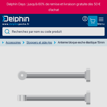
Delphin Days : jusqu’à 60% de remise et livraison gratuite dès 50 €
d’achat
Menu
Accessoires
Stoppers et side rigs
Antenne bloque esche élastique 15mm