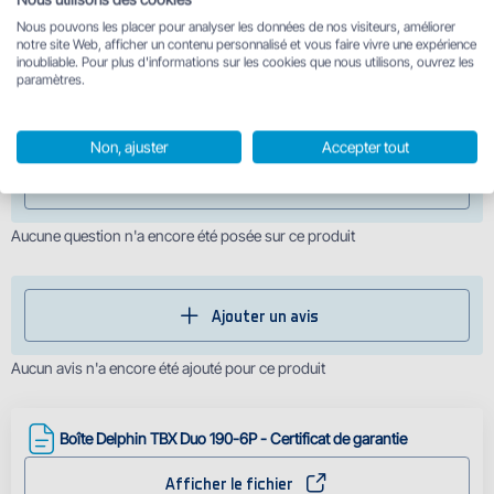
Nous pouvons les placer pour analyser les données de nos visiteurs, améliorer
notre site Web, afficher un contenu personnalisé et vous faire vivre une expérience
190x110x48mm
inoubliable. Pour plus d'informations sur les cookies que nous utilisons, ouvrez les
paramètres.
Vous avez une question sur ce produit ? Écrivez-nous
Non, ajuster
Accepter tout
Ajouter une question
Aucune question n'a encore été posée sur ce produit
Ajouter un avis
Aucun avis n'a encore été ajouté pour ce produit
Boîte Delphin TBX Duo 190-6P - Certificat de garantie
Afficher le fichier