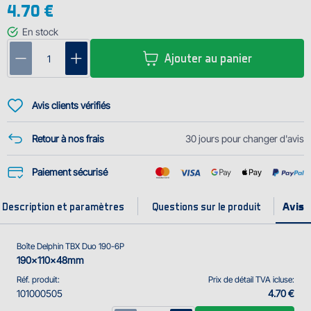
4.70 €
Dimensions : 190x110x48 mm
Nombre de compartiments (boîte) : 6
En stock
Dimensions d'un compartiment : 1x(17,3x9,5x1,5 cm),
Ajouter au panier
5x(3,4x9,5.1,5cm)
Le nombre des compartiments insérés : 0
Avis clients vérifiés
Retour à nos frais
30 jours pour changer d'avis
Paiement sécurisé
Description et paramètres
Questions sur le produit
Boîte Delphin TBX Duo 190-6P
190x110x48mm
Réf. produit:
Prix de détail TVA icluse:
101000505
4.70 €