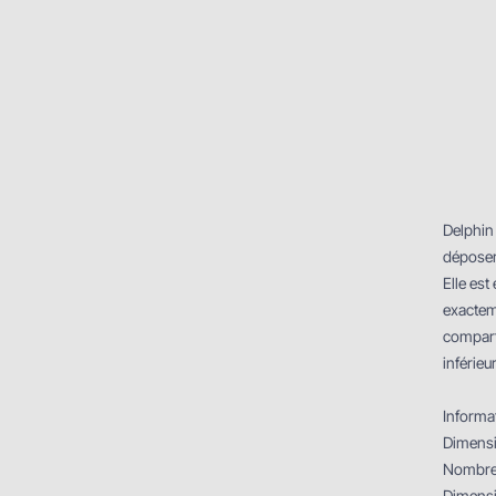
Delphin
déposer
Elle est
exactem
comparti
inférieu
Informa
Dimens
Nombre 
Dimensi