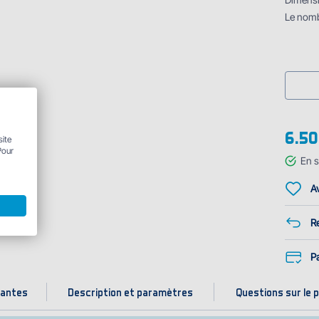
Le nomb
6.50
site
Pour
En s
Av
Re
P
iantes
Description et paramètres
Questions sur le p