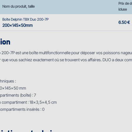
Prix de d
Nom du produit, taille
icluse
Boîte Delphin TBX Duo 200-7P
6.50 €
200x145x50mm
ion
200-7P est une boîte multifonctionnelle pour déposer vos poissons nageurs
 que vous sachiez exactement où se trouvent vos affaires. DUO a deux compar
hniques :
200x145x50 mm
rtiments (boîte) : 7
n compartiment : 18x3,5x4,5 cm
ompartiments insérés : 0