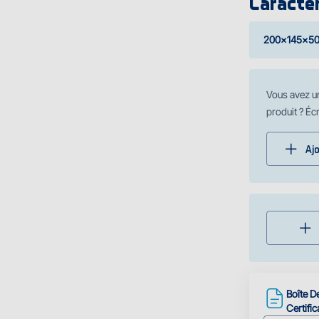
Caractér
200x145x5
Vous avez u
produit ? Éc
Aj
Boîte D
Certific