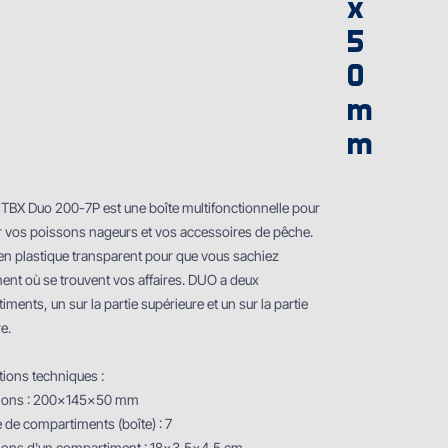
x
5
0
m
m
 TBX Duo 200-7P est une boîte multifonctionnelle pour
 vos poissons nageurs et vos accessoires de pêche.
 en plastique transparent pour que vous sachiez
ent où se trouvent vos affaires. DUO a deux
ments, un sur la partie supérieure et un sur la partie
re.
tions techniques :
ions : 200x145x50 mm
de compartiments (boîte) : 7
ons d'un compartiment : 18x3,5x4,5 cm