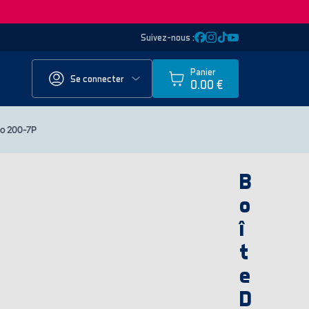
Suivez-nous :
Panier
Se connecter
0.00 €
uo 200-7P
B
o
î
t
e
D