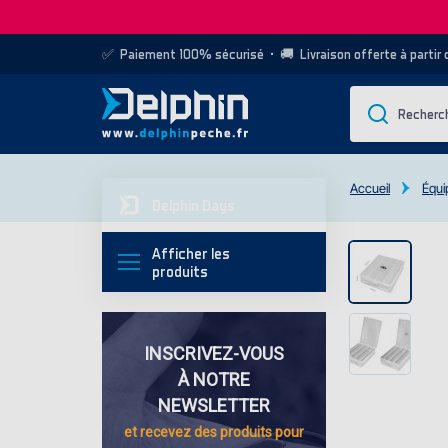
✅
Paiement 100% sécurisé
• 🚚
Livraison offerte à partir
Accueil
Équi
Delphin Days
Afficher les
produits
INSCRIVEZ-VOUS
À NOTRE
NEWSLETTER
et recevez des
produits pour