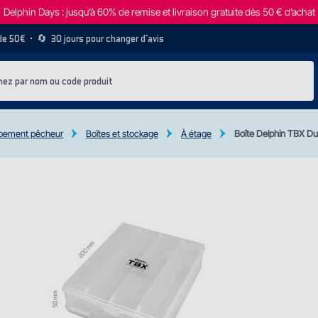
Delphin Days : jusqu’à 60% de remise et livraison gratuite dès 50 € d’achat
 de 50€
• 🔄
30 jours pour changer d’avis
pement pêcheur
Boîtes et stockage
À étage
Boîte Delphin TBX D