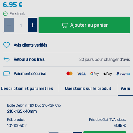
6.95 €
Informations techniques :
Dimensions : 210x165x40 mm
En stock
Nombre de compartiments (boîte) : 12
Ajouter au panier
Dimensions d'un compartiment : 2,5x14,5x3,5 cm
Le nombre des compartiments insérés : 0
Avis clients vérifiés
Retour à nos frais
30 jours pour changer d'avis
Paiement sécurisé
Description et paramètres
Questions sur le produit
Boîte Delphin TBX Duo 210-12P Clip
210x165x40mm
Réf. produit:
Prix de détail TVA icluse:
101000502
6.95 €