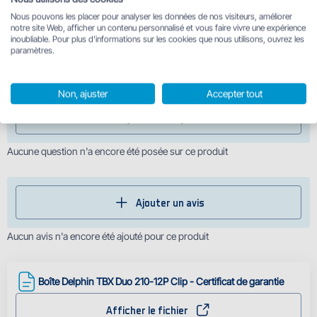
Nous pouvons les placer pour analyser les données de nos visiteurs, améliorer
notre site Web, afficher un contenu personnalisé et vous faire vivre une expérience
210x165x40mm
inoubliable. Pour plus d'informations sur les cookies que nous utilisons, ouvrez les
paramètres.
Vous avez une question sur ce produit ? Écrivez-nous
Non, ajuster
Accepter tout
Ajouter une question
Aucune question n'a encore été posée sur ce produit
Ajouter un avis
Aucun avis n'a encore été ajouté pour ce produit
Boîte Delphin TBX Duo 210-12P Clip - Certificat de garantie
Afficher le fichier