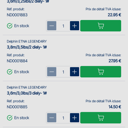
3,6m/3,25lbs/2 diely- 1#
Réf. produit:
Prix de détail TVA icluse:
ND0001883
22.95 €
En stock
Delphin ETNA LEGEND4RY
3,8m/3,5lbs/2 diely- 1#
Réf. produit:
Prix de détail TVA icluse:
ND0001884
27.95 €
En stock
Delphin ETNA LEGEND4RY
3,6m/3,0lbs/3 diely- 1#
Réf. produit:
Prix de détail TVA icluse:
ND0001885
14.50 €
En stock