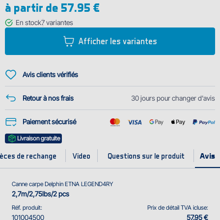
à partir de
57.95 €
ont leur propre place dans la quatrième génération aussi. Nous voulions
quand même améliorer cette canne encore plus et nous avons ajouté
En stock
7
variantes
quelques astuces et modifications.
Afficher les variantes
La couleur est la même, mais cette fois-ci, elle est très minimaliste —
aucun motif, aucune décor...
Avis clients vérifiés
Retour à nos frais
30 jours pour changer d'avis
Paiement sécurisé
Livraison gratuite
ièces de rechange
Video
Questions sur le produit
Canne carpe Delphin ETNA LEGEND4RY
2,7m/2,75lbs/2 pcs
Réf. produit:
Prix de détail TVA icluse:
101004500
57.95 €