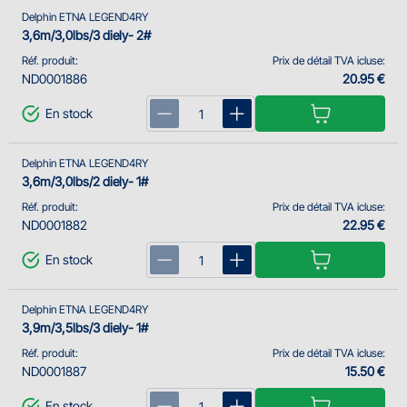
Delphin ETNA LEGEND4RY
3,6m/3,0lbs/3 diely- 2#
Réf. produit:
Prix de détail TVA icluse:
ND0001886
20.95 €
En stock
Delphin ETNA LEGEND4RY
3,6m/3,0lbs/2 diely- 1#
Réf. produit:
Prix de détail TVA icluse:
ND0001882
22.95 €
En stock
Delphin ETNA LEGEND4RY
3,9m/3,5lbs/3 diely- 1#
Réf. produit:
Prix de détail TVA icluse:
ND0001887
15.50 €
En stock