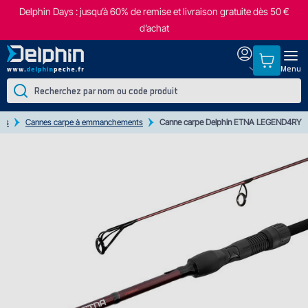
Delphin Days : jusqu’à 60% de remise et livraison gratuite dès 50 €
d’achat
Menu
nes
Cannes carpe à emmanchements
Canne carpe Delphin ETNA LEGEND4RY