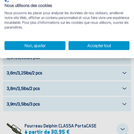
Nous utilisons des cookies
2,7m/2,75lbs/2 pcs
Nous pouvons les placer pour analyser les données de nos visiteurs, améliorer
notre site Web, afficher un contenu personnalisé et vous faire vivre une expérience
inoubliable. Pour plus d'informations sur les cookies que nous utilisons, ouvrez les
3,0m/3,0lbs/2 pcs
paramètres.
3,6m/3,0lbs/2 pcs
Non, ajuster
Accepter tout
3,6m/3,0lbs/3 pcs
3,6m/3,25lbs/2 pcs
3,8m/3,5lbs/2 pcs
3,9m/3,5lbs/3 pcs
Fourreau Delphin CLASSA PortaCASE
à partir de 30.95 €