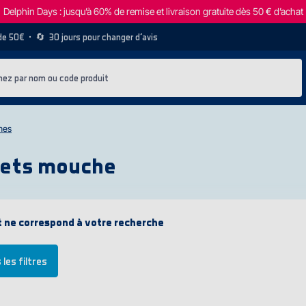
Delphin Days : jusqu’à 60% de remise et livraison gratuite dès 50 € d’achat
 de 50€
• 🔄
30 jours pour changer d’avis
nes
nets mouche
 ne correspond à votre recherche
les filtres