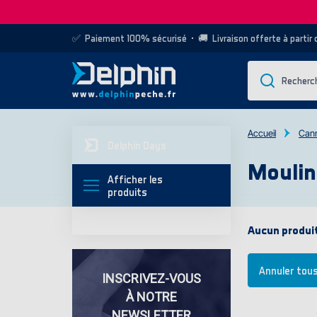
✅
Paiement 100% sécurisé
• 🚚
Livraison offerte à partir
Accueil
Can
Delphin Days
Mouli
Afficher les
produits
Aucun produit
Annuler tous 
INSCRIVEZ-VOUS
À NOTRE
NEWSLETTER