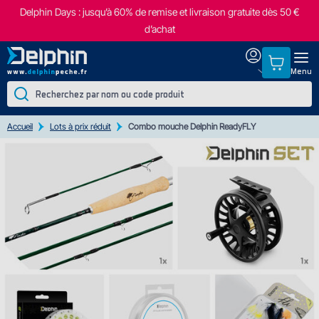
Delphin Days : jusqu’à 60% de remise et livraison gratuite dès 50 €
d’achat
Menu
Accueil
Lots à prix réduit
Combo mouche Delphin ReadyFLY