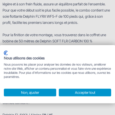
légère et à son frein fluide, assure un équilibre parfait de l'ensemble.
Pour que votre début soit le plus facile possible, le combo contient une
soie flottante Delphin FLYRX WF5-F de 100 pieds qui, grâce à son
profil, facilite les premiers lancers longs et précis.
Pour la finition de votre montage, vous trouverez dans le coffret une
bobine de 50 mètres de Delphin SOFT FLR CARBON 100 %
fluorocarbone. Ce matériau est pratiquement invisible dans l'eau, ce qui
constitue un énorme avantage pour la pêche aux poissons méfiants
Nous utilisons des cookies
dans l'eau claire. La cerise sur le gâteau, c'est le lot de dix mouches
Nous pouvons les placer pour analyser les données de nos visiteurs, améliorer
artificielles Delphin FLY, soigneusement montées pour tromper les
notre site Web, afficher un contenu personnalisé et vous faire vivre une expérience
truites les plus méfiantes et vous permettre de remporter vos premiers
inoubliable. Pour plus d'informations sur les cookies que nous utilisons, ouvrez les
paramètres.
succès au bord. Le Delphin ReadyFLY offre une solution fonctionnelle et
de qualité dans un ensemble compact, grâce auquel cette discipline
devient accessible à tous les passionnés.
Non, ajuster
Accepter tout
Combo contient :
Delphin FLAYKA / 4 brins 9ft / #5