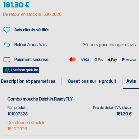
181.30 €
contient tout le nécessaire pour vous permettre de partir
immédiatement à la découverte des beautés des rivières et des lacs.
De retour en stock le 15.10.2026
La canne à mouche Delphin FLA...
Avis clients vérifiés
Retour à nos frais
30 jours pour changer d'avis
Paiement sécurisé
Livraison gratuite
Description et paramètres
Questions sur le produit
Combo mouche Delphin ReadyFLY
Réf. produit:
Prix de détail TVA icluse:
101007328
181.30 €
De retour en stock le
15.10.2026