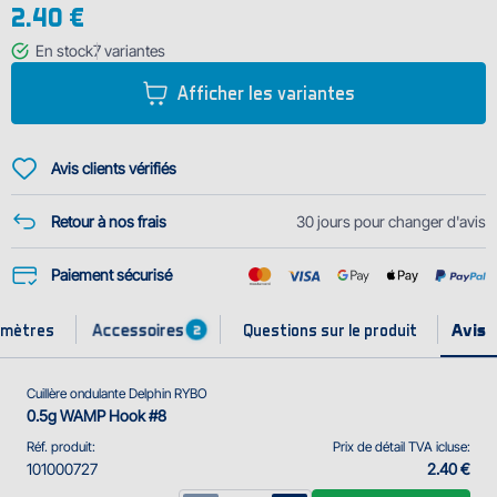
2.40 €
avec les yeux artificiels qui imitent parfaitement les leurres vivants.
En stock
7
variantes
Information techniques:
Afficher les variantes
Modѐle: RYBO
Poids: 0,5g
Avis clients vérifiés
Taille du corps: 2,,5cm
Retour à nos frais
30 jours pour changer d'avis
Paiement sécurisé
Accessoires
amètres
Questions sur le produit
2
Cuillère ondulante Delphin RYBO
0.5g WAMP Hook #8
Réf. produit:
Prix de détail TVA icluse:
101000727
2.40 €