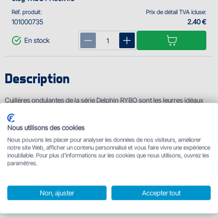
Réf. produit:
Prix de détail TVA icluse:
101000735
2.40 €
En stock
Description
Cuillères ondulantes de la série Delphin RYBO sont les leurres idéaux
pour les eaux de type Trout Area. Leur corps est fabriqué d'alliage de
zinc. Ils sont munis d'un hameçon BOMB! HardLure avec un ardillon et
Nous utilisons des cookies
agrafe FASTLOCK MICRO SNAP qui garantissent que vous n'allez pas
Nous pouvons les placer pour analyser les données de nos visiteurs, améliorer
perdre votre poisson. À part des truites, les carnassiers plus petits des
notre site Web, afficher un contenu personnalisé et vous faire vivre une expérience
inoubliable. Pour plus d'informations sur les cookies que nous utilisons, ouvrez les
lacs ou des eaux coulantes seront attirés aussi. Les cuillères sont très
paramètres.
attractives dès le premier moment. RYBO a la forme d'un petit poisson
avec les yeux artificiels qui imitent parfaitement les leurres vivants.
Non, ajuster
Accepter tout
Information techniques: