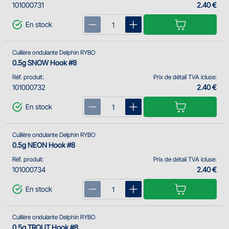
101000731
2.40 €
En stock
Cuillère ondulante Delphin RYBO
0.5g SNOW Hook #8
Réf. produit:
Prix de détail TVA icluse:
101000732
2.40 €
En stock
Cuillère ondulante Delphin RYBO
0.5g NEON Hook #8
Réf. produit:
Prix de détail TVA icluse:
101000734
2.40 €
En stock
Cuillère ondulante Delphin RYBO
0.5g TROUT Hook #8