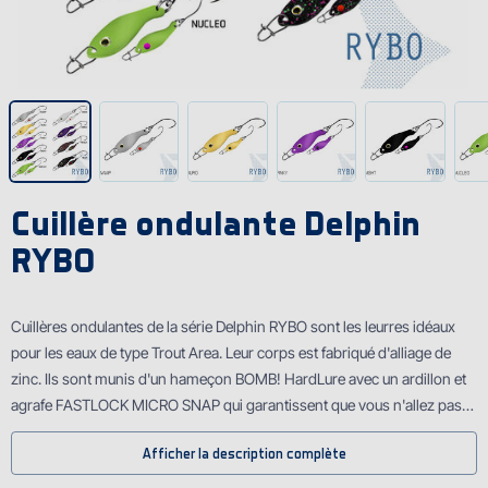
Cuillère ondulante Delphin
RYBO
Cuillères ondulantes de la série Delphin RYBO sont les leurres idéaux
pour les eaux de type Trout Area. Leur corps est fabriqué d'alliage de
zinc. Ils sont munis d'un hameçon BOMB! HardLure avec un ardillon et
agrafe FASTLOCK MICRO SNAP qui garantissent que vous n'allez pas
perdre votre poisson. À part des truites, les carnassiers plus petits des
Afficher la description complète
lacs ou des eaux coulantes seront attirés aussi. Les cuillères sont très
attractives dès le premier moment. RYBO a la forme d'un petit poisson