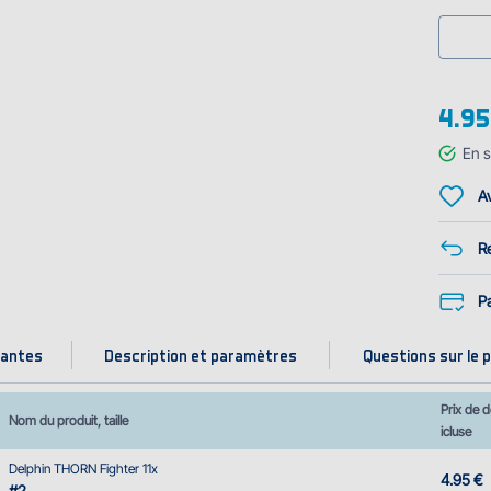
4.95
En s
Av
Re
P
iantes
Description et paramètres
Questions sur le p
Prix de d
Nom du produit, taille
icluse
Delphin THORN Fighter 11x
4.95 €
#2