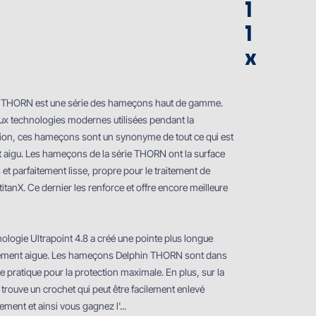
1
1
x
 THORN est une série des hameҫons haut de gamme.
ux technologies modernes utilisées pendant la
ion, ces hameҫons sont un synonyme de tout ce qui est
et aigu. Les hameҫons de la série THORN ont la surface
 et parfaitement lisse, propre pour le traitement de
titanX. Ce dernier les renforce et offre encore meilleure
ologie Ultrapoint 4.8 a créé une pointe plus longue
ment aigue. Les hameҫons Delphin THORN sont dans
e pratique pour la protection maximale. En plus, sur la
 trouve un crochet qui peut être facilement enlevé
ment et ainsi vous gagnez l'...