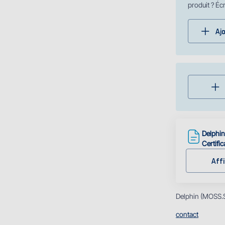
produit ? Éc
Aj
Delphin
Certific
Affi
Delphin (MOSS.SK
contact