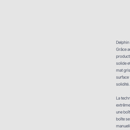
Delphin
Grâce a
product
solide 
mat gris
surface 
solidité.
La techn
extrême
une boît
boîte se
manuelle