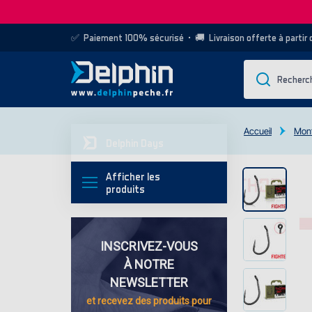
✅
Paiement 100% sécurisé
• 🚚
Livraison offerte à partir
Accueil
Mont
Delphin Days
Afficher les
produits
INSCRIVEZ-VOUS
À NOTRE
NEWSLETTER
et recevez des
produits pour