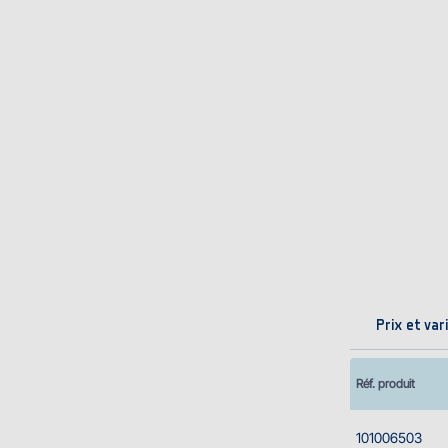
Prix et var
Réf. produit
101006503