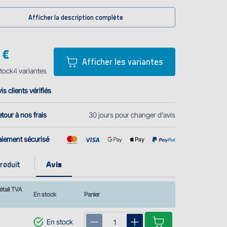
Afficher la description complète
 €
Afficher les variantes
tock
4
variantes
is clients vérifiés
tour à nos frais
30 jours pour changer d'avis
aiement sécurisé
roduit
étail TVA
En stock
Panier
En stock