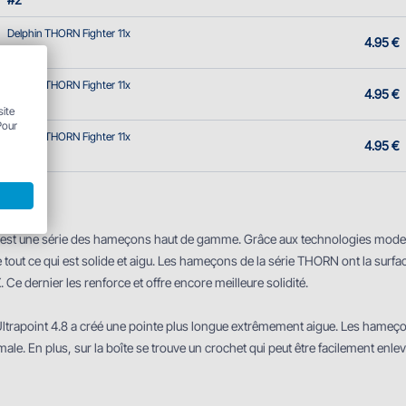
Delphin THORN Fighter 11x
4.95 €
#4
Delphin THORN Fighter 11x
4.95 €
#6
site
Pour
Delphin THORN Fighter 11x
4.95 €
#8
ion
st une série des hameҫons haut de gamme. Grâce aux technologies modern
out ce qui est solide et aigu. Les hameҫons de la série THORN ont la surface
. Ce dernier les renforce et offre encore meilleure solidité.
Ultrapoint 4.8 a créé une pointe plus longue extrêmement aigue. Les hameҫ
ale. En plus, sur la boîte se trouve un crochet qui peut être facilement en