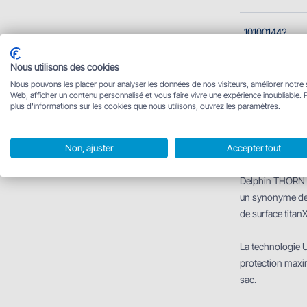
101001442
Nous utilisons des cookies
101001443
Nous pouvons les placer pour analyser les données de nos visiteurs, améliorer notre 
Web, afficher un contenu personnalisé et vous faire vivre une expérience inoubliable. 
plus d'informations sur les cookies que nous utilisons, ouvrez les paramètres.
101001444
Non, ajuster
Accepter tout
Descript
Delphin THORN e
un synonyme de t
de surface titanX
La technologie 
protection maxim
sac.