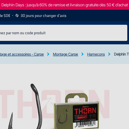
Delphin Days : jusqu’à 60% de remise et livraison gratuite dès 50 € d’achat
 de 50€
• 🔄
30 jours pour changer d’avis
age et accessoires - Carpe
Montage Carpe
Hameҫons
Delphin 