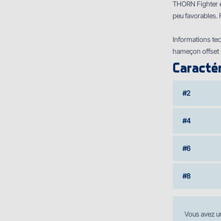
THORN Fighter est
peu favorables. 
Informations tec
hameҫon offset
Caractér
#2
#4
#6
#8
Vous avez u