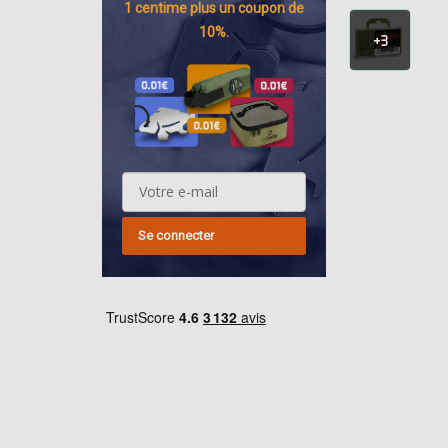
1 centime
plus un coupon de
10%.
+3
Se connecter