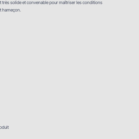
st très solide et convenable pour maîtriser les conditions
cet hameçon.
oduit