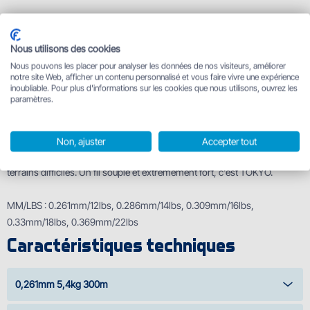
Description
Nous utilisons des cookies
Excellente résistance à l'abrasion, dilatabilité minimale et formidable
Nous pouvons les placer pour analyser les données de nos visiteurs, améliorer
résistance au nœud, notamment pour les carpistes dans toutes les
notre site Web, afficher un contenu personnalisé et vous faire vivre une expérience
inoubliable. Pour plus d'informations sur les cookies que nous utilisons, ouvrez les
conditions. Un lancer parfait est assuré par la surface absolument lisse.
paramètres.
Tokyo fait partie des fils Delphin haut de gamme fabriqués au Japon.
Parfait pour les lancers et aussi pour le bobinage. Disponible en cinq
dimensions, le plus fin est 0,261 mm notamment pour les lancers à
Non, ajuster
Accepter tout
longue distance, le plus épais est 0,369 mm pour la pêche dans les
terrains difficiles. Un fil souple et extrêmement fort, c'est TOKYO.
MM/LBS : 0.261mm/12lbs, 0.286mm/14lbs, 0.309mm/16lbs,
0.33mm/18lbs, 0.369mm/22lbs
Caractéristiques techniques
0,261mm 5,4kg 300m