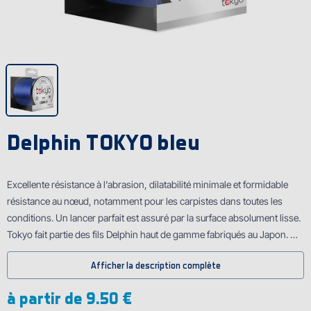
Delphin TOKYO bleu
Excellente résistance à l'abrasion, dilatabilité minimale et formidable
résistance au nœud, notamment pour les carpistes dans toutes les
conditions. Un lancer parfait est assuré par la surface absolument lisse.
Tokyo fait partie des fils Delphin haut de gamme fabriqués au Japon.
Parfait pour les lancers et aussi pour le bobinage. Disponible en cinq
Afficher la description complète
dimensions, le plus fin est 0,261 mm notamment pour les lancers à
longue distance, le plus épais est 0,369 mm pour la pêche dans les
à partir de
9.50 €
terrains difficiles. Un fil souple et extrêmement fort, c'est TOKYO.