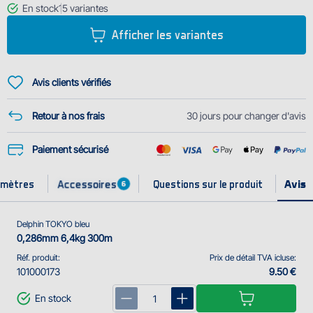
En stock
15
variantes
MM/LBS : 0.261mm/12lbs, 0.286mm/14lbs, 0.309mm/16lbs,
Afficher les variantes
0.33mm/18lbs, 0.369mm/22lbs
Avis clients vérifiés
Retour à nos frais
30 jours pour changer d'avis
Paiement sécurisé
Accessoires
amètres
Questions sur le produit
6
Delphin TOKYO bleu
0,286mm 6,4kg 300m
Réf. produit:
Prix de détail TVA icluse:
101000173
9.50 €
En stock