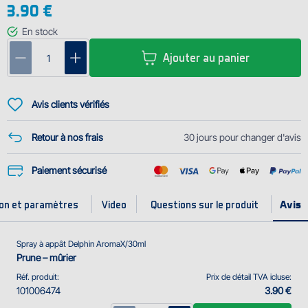
3.90 €
toujours en avance sur d'autres pêcheurs. Ce produit est convenable
pour l'eau froide et également pour la compétition de pêche.
En stock
À appliquer directement sur l'appât ou l'amorce. Ne pas utiliser avec des
Ajouter au panier
produits PVA.
Conseil d...
Avis clients vérifiés
Retour à nos frais
30 jours pour changer d'avis
Paiement sécurisé
ion et paramètres
Video
Questions sur le produit
Spray à appât Delphin AromaX/30ml
Prune – mûrier
Réf. produit:
Prix de détail TVA icluse:
101006474
3.90 €