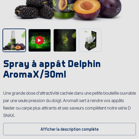
Spray à appât Delphin
AromaX/30ml
Une grande dose d'attractivité cachée dans une petite bouteille ouvrable
par une seule pression du doigt. AromaX sert à rendre vos appâts
feeder ou carpe plus attirants et ses saveurs complètent notre série D
SNAX.
Ce spray créé un effet d'un nouage fluorescent qui capte l'attention des
Afficher la description complète
poissons à grande distance, même quand ils sont léthargiques ou
quand ils ne veulent pas manger. Grâce à cette astuce, vous serez