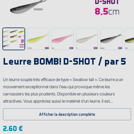
Leurre BOMB! D-SHOT / par 5
Un leurre souple très efficace de type « Swallow tail ». Ce leurre a un
mouvement exceptionnel dans l'eau qui provoque même les
carnassiers les plus prudents. Disponible en plusieurs couleurs
attractives. Vous appréciez aussi le matériel d'un leurre. Il est
parfaitement élastique, souple, mais en même temps très résistant et
Afficher la description complète
durable. De plus, les leurres ont un arôme fort des poissons qui n'est
pas causé par la méthode tradinionnelle (quand les leurres sont
2.60 €
enduites par l'huile aromatisée). Cet arôme est rajouté dans le matériel