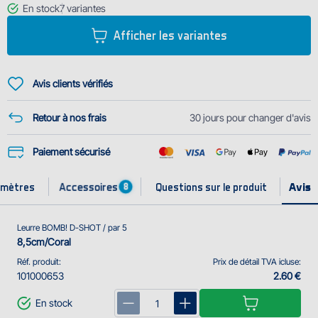
lors de sa fabrication, donc il dure plus longtemps. En plus, le matériel
En stock
7
variantes
D-SHOT est salé ce qui le rend encor...
Afficher les variantes
Avis clients vérifiés
Retour à nos frais
30 jours pour changer d'avis
Paiement sécurisé
Accessoires
amètres
Questions sur le produit
8
Leurre BOMB! D-SHOT / par 5
8,5cm/Coral
Réf. produit:
Prix de détail TVA icluse:
101000653
2.60 €
En stock