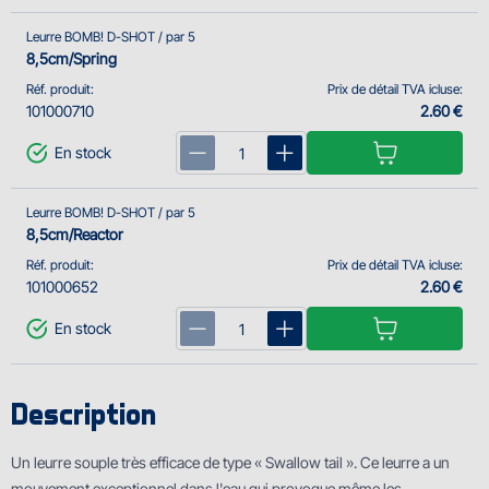
Leurre BOMB! D-SHOT / par 5
8,5cm/Spring
Réf. produit:
Prix de détail TVA icluse:
101000710
2.60 €
En stock
Leurre BOMB! D-SHOT / par 5
8,5cm/Reactor
Réf. produit:
Prix de détail TVA icluse:
101000652
2.60 €
En stock
Description
Un leurre souple très efficace de type « Swallow tail ». Ce leurre a un
mouvement exceptionnel dans l'eau qui provoque même les