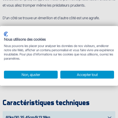
et vous allez tromper même les prédateurs prudents.
D'un côté se trouve un émerillon et d'autre côté est une agrafe.
Ce lot contient :
20x 30 cm/9 kg
Nous utilisons des cookies
20x 35 cm/13 kg
Nous pouvons les placer pour analyser les données de nos visiteurs, améliorer
20x 40 cm/18 kg
notre site Web, afficher un contenu personnalisé et vous faire vivre une expérience
inoubliable. Pour plus d'informations sur les cookies que nous utilisons, ouvrez les
paramètres.
Les tailles des émerillons et agrafes pour ce fil :
- 30 cm/9 kg - émerillon # 6, agrafe #1
Non, ajuster
Accepter tout
- 35 cm/13 kg- émerillon # 5, agrafe # 2
- 40 cm/18 kg- émerillon # 4, agrafe # 2
Caractéristiques techniques
60ks/30,35,45cm/9,13,18kg