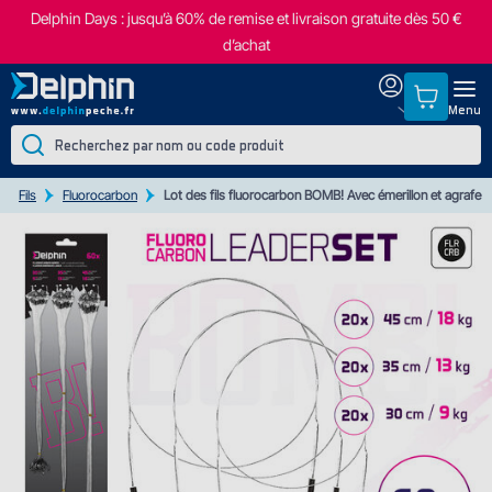
Delphin Days : jusqu’à 60% de remise et livraison gratuite dès 50 €
d’achat
Menu
Fils
Fluorocarbon
Lot des fils fluorocarbon BOMB! Avec émerillon et agrafe