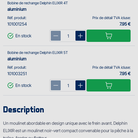
Bobine de rechange Delphin ELIXIR 4T
aluminium
Réf. produit:
Prix de détail TVA icluse:
101001254
7.95 €
En stock
Bobine de rechange Delphin ELIXIR 5T
aluminium
Réf. produit:
Prix de détail TVA icluse:
101003251
7.95 €
En stock
Description
Un moulinet abordable en design unique avec le frein avant. Delphin
ELIXIR est un moulinet noir-vert compact convenable pour la pêche à la
traîne, feeder ou flotteur.