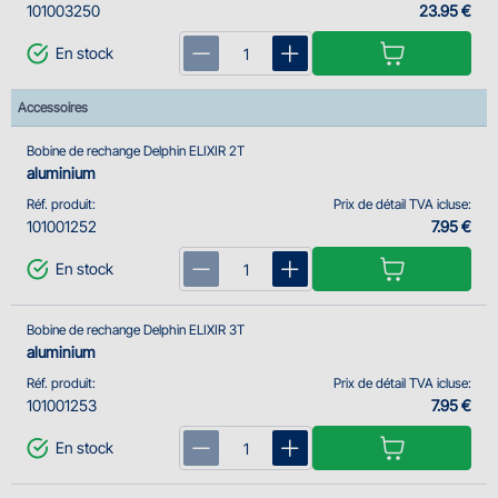
101003250
23.95 €
En stock
Accessoires
Bobine de rechange Delphin ELIXIR 2T
aluminium
Réf. produit:
Prix de détail TVA icluse:
101001252
7.95 €
En stock
Bobine de rechange Delphin ELIXIR 3T
aluminium
Réf. produit:
Prix de détail TVA icluse:
101001253
7.95 €
En stock