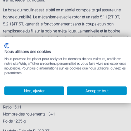
La base du moulinet est le bâti en matériel composite qui assure une
bonne durabilité. Le mécanisme avec le rotor et un ratio 5.1:1 (2T,3T),
5.2:1 (4T,5T) garantit le fonctionnement sans à-coups et un bon
remplissage du fil sur la bobine métallique. La manivelle et la bobine
allégées contribuent à la réduction du poids et le Delphin ELIXIR est ainsi
un compagnon excellent pour les longs séjours au bord de l'eau.
Nous utilisons des cookies
Le moulinet est produit en différentes variantes pour une plus grande
Nous pouvons les placer pour analyser les données de nos visiteurs, améliorer
polyvalence.
notre site Web, afficher un contenu personnalisé et vous faire vivre une expérience
inoubliable. Pour plus d'informations sur les cookies que nous utilisons, ouvrez les
Il est possible d'acheter encore les bobines de rechange (disponibles
paramètres.
pour chaque variante).
Informations techniques :
Non, ajuster
Accepter tout
Modèle : Delphin ELIXIR 2T
Capacité de moulinet mm/m : 0.14/390, 0.16/300, 0.18/240
Ratio : 5.1:1
Nombre des roulements : 3+1
Poids : 235 g
Modèle : Delphin ELIXIR 3T