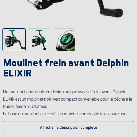
Moulinet frein avant Delphin
ELIXIR
Un moulinet abordable en design unique avec le frein avant. Delphin
ELIXIR est un moulinet noir-vert compact convenable pour la pêche à la
traîne, feeder ou flotteur.
La base du moulinet est le bâti en matériel composite qui assure une
bonne durabilité. Le mécanisme avec le rotor et un ratio 5.1:1 (2T,3T),
Afficher la description complète
5.2:1 (4T,5T) garantit le fonctionnement sans à-coups et un bon
remplissage du fil sur la bobine métallique. La manivelle et la bobine