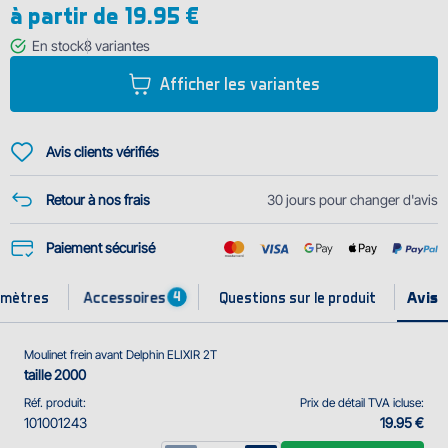
à partir de
19.95 €
allégées contribuent à la réduction du poids et le Delphin ELIXIR est ainsi
un compagnon excellent pour les longs séjours au bord de l'eau.
En stock
8
variantes
Le moulinet est produit en différentes variantes pour une plus...
Afficher les variantes
Avis clients vérifiés
Retour à nos frais
30 jours pour changer d'avis
Paiement sécurisé
Accessoires
amètres
Questions sur le produit
4
Moulinet frein avant Delphin ELIXIR 2T
taille 2000
Réf. produit:
Prix de détail TVA icluse:
101001243
19.95 €