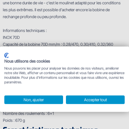
une bonne durée de vie - c'est le moulinet adapté pour les conditions
les plus extrêmes. Il est possible d'acheter encore la bobine de
rechange profonde ou peu profonde.
Informations techniques :
INOX 70D
Capacité de la bobine 70D mm/m : 0.28/470, 0.30/410, 0.32/360
Capacité de la bobine 70S mm/m : 0.28/220, 0.30/195, 0.32/170
Ratio : 4.8:1
Nous utilisons des cookies
Nombre d'anneaux : 6+1
Nous pouvons les placer pour analyser les données de nos visiteurs, améliorer
Poids : 560 g
notre site Web, afficher un contenu personnalisé et vous faire vivre une expérience
inoubliable. Pour plus d'informations sur les cookies que nous utilisons, ouvrez les
paramètres.
INOX 80D
Capacité de la bobine 80D mm/m : 0.28/700, 0.30/610, 0.32/540
Capacité de la bobine 80S mm/m : 0.28/470, 0.30/410, 0.32/360
Non, ajuster
Accepter tout
Ratio : 4.3:1
Nombre des roulements : 6+1
Poids : 670 g