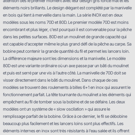
attention dès le premier moment avec leur design gris foncé mat et les
éléments noirs brillants. Le design élégant est complété par la manivelle
en bois qui tient à merveille dans la main. La série INOX est en deux
modèles sous les noms 70D et 80D. Le premier modèle 70D est moins
encombrant et plus léger, c'est pourquoi il est convenable pour la pêche
dans les petites surfaces. 80D est un moulinet de grande capacité qui
est capable d'accepter même le plus grand défi de la pêche au carpe. Sa
bobine peut contenir la grande quantité du fil et permet les lancers loin.
La différence majeure sont les dimensions et la manivelle. Le modèle
80D est une variante ordinaire où un axe passe par un bâti du moulinet
et puis est serré par une vis à l'autre côté. La manivelle de 70D doit se
visser directement dans le bâti du moulinet. Dans chaque de ces
modèles se trouvent des roulements à billes 6+1 en inox qui assurent le
fonctionnement parfait. La tête tournante du moulinet a les éléments qui
empêchent au fil de tomber sous la bobine et de se défaire. Les deux
modèles ont un système de « slow oscilation » qui assure le
remplissage parfait de la bobine. Grâce à ce dernier, le fil se débobine
beaucoup plus facilement et les lancers loins sont plus effectifs. Les
éléments internes en inox sont très résistants à l'eau salée et ils offrent