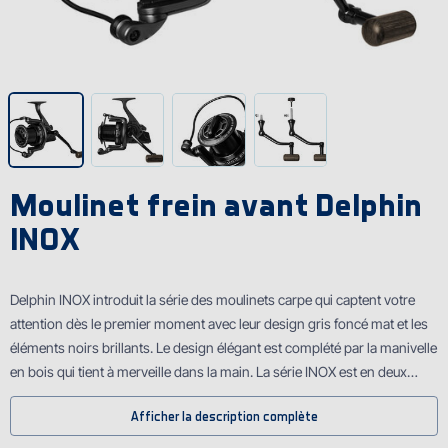
Moulinet frein avant Delphin
INOX
Delphin INOX introduit la série des moulinets carpe qui captent votre
attention dès le premier moment avec leur design gris foncé mat et les
éléments noirs brillants. Le design élégant est complété par la manivelle
en bois qui tient à merveille dans la main. La série INOX est en deux
modèles sous les noms 70D et 80D. Le premier modèle 70D est moins
Afficher la description complète
encombrant et plus léger, c'est pourquoi il est convenable pour la pêche
dans les petites surfaces. 80D est un moulinet de grande capacité qui