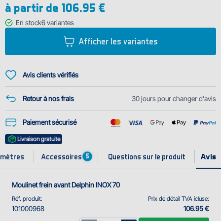
à partir de
106.95 €
est capable d'accepter même le plus grand défi de la pêche au carpe. Sa
bobine peut contenir la grande quantité du fil et permet les lancers loin.
En stock
6
variantes
La dif...
Afficher les variantes
Avis clients vérifiés
Retour à nos frais
30 jours pour changer d'avis
Paiement sécurisé
Livraison gratuite
Accessoires
amètres
Questions sur le produit
5
Moulinet frein avant Delphin INOX 70
Réf. produit:
Prix de détail TVA icluse:
101000968
106.95 €