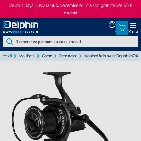
Delphin Days : jusqu’à 60% de remise et livraison gratuite dès 50 €
d’achat
Menu
Accueil
Moulinets
Carpe
Frein avant
Moulinet frein avant Delphin INOX